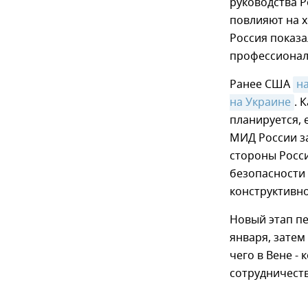
руководства Р
повлияют на х
Россия показа
профессионал
Ранее США
н
на Украине
. 
планируется, 
МИД России за
стороны Росси
безопасности 
конструктивно
Новый этап пе
января, затем
чего в Вене -
сотрудничеств