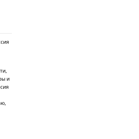
ссия
ти,
ры и
ссия
аю,