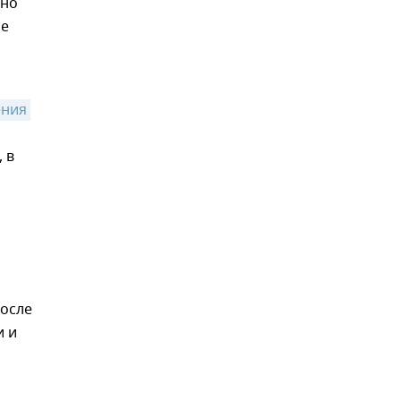
ьно
ае
ния 
 в
после
и и