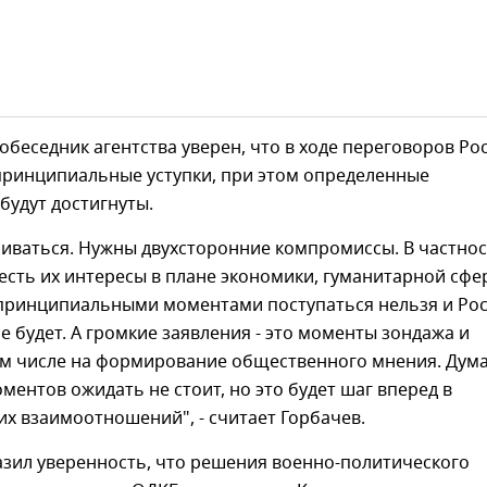
собеседник агентства уверен, что в ходе переговоров Ро
 принципиальные уступки, при этом определенные
будут достигнуты.
иваться. Нужны двухсторонние компромиссы. В частнос
сть их интересы в плане экономики, гуманитарной сфе
о принципиальными моментами поступаться нельзя и Ро
не будет. А громкие заявления - это моменты зондажа и
том числе на формирование общественного мнения. Дум
ентов ожидать не стоит, но это будет шаг вперед в
х взаимоотношений", - считает Горбачев.
азил уверенность, что решения военно-политического