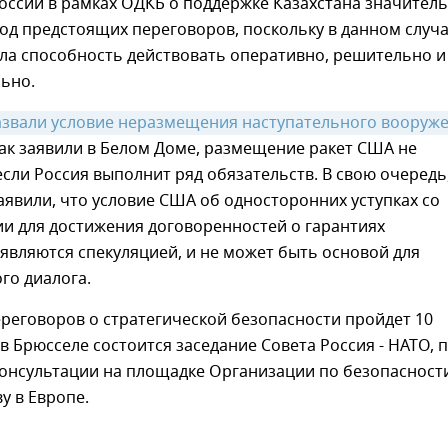
оссии в рамках ОДКБ о поддержке Казахстана значител
од предстоящих переговоров, поскольку в данном случ
ла способность действовать оперативно, решительно и
ьно.
азвали условие неразмещения наступательного вооруже
Как заявили в Белом Доме, размещение ракет США не
если Россия выполнит ряд обязательств. В свою очередь,
явили, что условие США об односторонних уступках со
и для достижения договоренностей о гарантиях
являются спекуляцией, и не может быть основой для
го диалога.
реговоров о стратегической безопасности пройдет 10
 в Брюсселе состоится заседание Совета Россия - НАТО, 
 консультации на площадке Организации по безопасност
у в Европе.