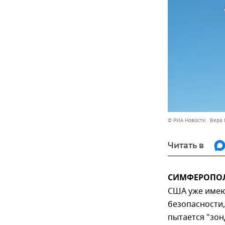
© РИА Новости . Вера 
Читать в
СИМФЕРОПОЛЬ,
США уже имею
безопасности
пытается "зо