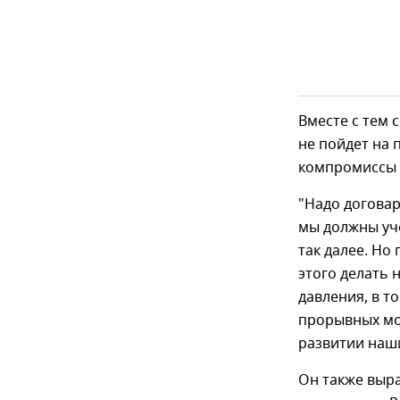
Вместе с тем 
не пойдет на
компромиссы 
"Надо договар
мы должны уче
так далее. Н
этого делать 
давления, в 
прорывных мом
развитии наши
Он также выр