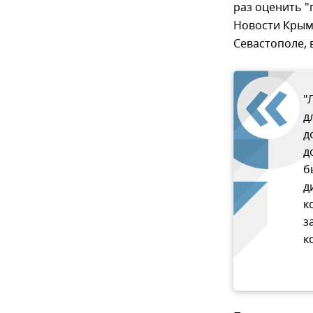
раз оценить "
Новости Крым
Севастополе, 
"
д
д
д
б
д
к
з
к