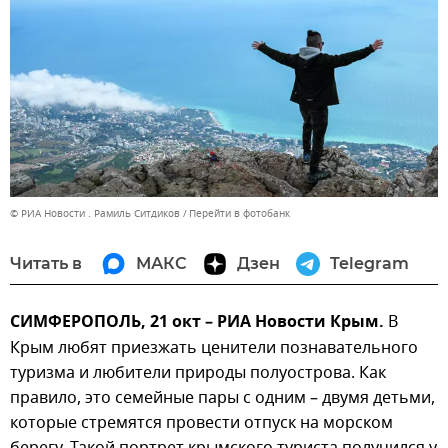
© РИА Новости . Рамиль Ситдиков
Перейти в фотобанк
Читать в
МАКС
Дзен
Telegram
СИМФЕРОПОЛЬ, 21 окт – РИА Новости Крым.
В
Крым любят приезжать ценители познавательного
туризма и любители природы полуострова. Как
правило, это семейные пары с одним – двумя детьми,
которые стремятся провести отпуск на морском
берегу. Такой портрет крымского туриста получился у