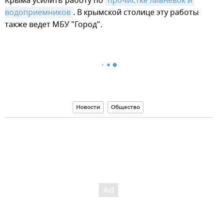
Крыма усилить работу по
прочистке ливневок и 
водоприемников
. В крымской столице эту работы
также ведет МБУ "Город".
Новости
Общество