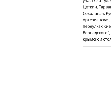
участке от ул
Цеткин, Тарва
Соколиная, Ру
Артезианская,
переулках Кие
Вернадского",
крымской сто