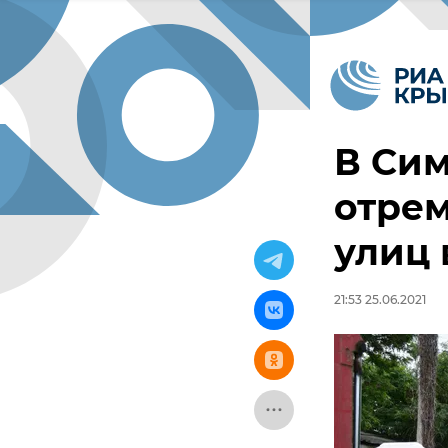
В Си
отрем
улиц 
21:53 25.06.2021