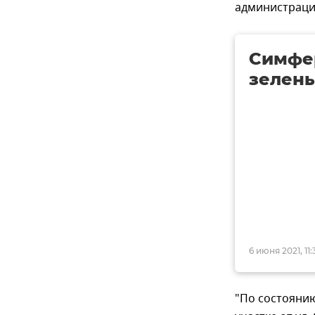
администраци
Симфер
зелен
6 июня 2021, 11:
"По состоянию