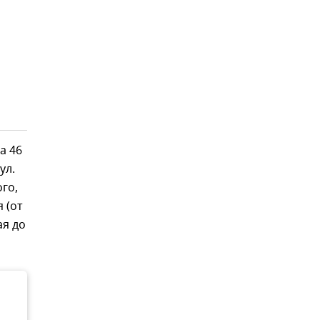
а 46
ул.
ого,
 (от
ая до