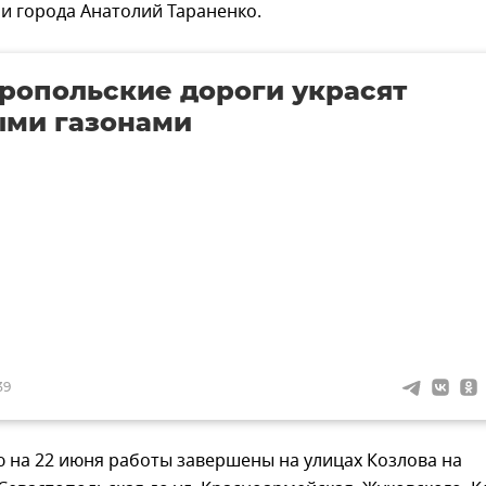
и города Анатолий Тараненко.
опольские дороги украсят
ыми газонами
39
 на 22 июня работы завершены на улицах Козлова на