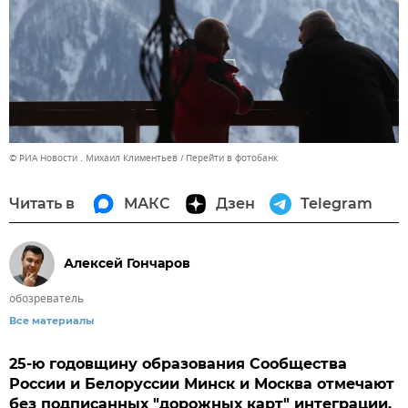
© РИА Новости . Михаил Климентьев
Перейти в фотобанк
Читать в
МАКС
Дзен
Telegram
Алексей Гончаров
обозреватель
Все материалы
25-ю годовщину образования Сообщества
России и Белоруссии Минск и Москва отмечают
без подписанных "дорожных карт" интеграции.