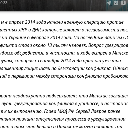
10:33
ы в апреле 2014 года начали военную операцию против
шенных ЛНР и ДНР, которые заявили о независимости пос
 на Украине в феврале 2014 года. По последним данным О
ликта стали около 13 тысяч человек. Вопрос урегулиро
нбассе обсуждается, в частности, в ходе встреч в Минске
уппы, которая с сентября 2014 года приняла уже три
гламентирующих шаги по деэскалации конфликта. Однако
ений о перемирии между сторонами конфликта продолжа
орона неоднократно подчеркивала, что Минские соглаше
путь урегулирования конфликта в Донбассе, и постоянн
в к их выполнению. Глава МИД РФ Сергей Лавров ранее
главная причина отсутствия прогресса в урегулировании
оит в том, что Берлин и Париж не могут повлиять на