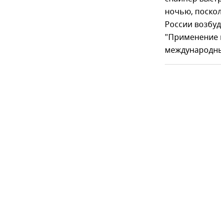
ночью, поскол
России возбу
"Применение 
международны