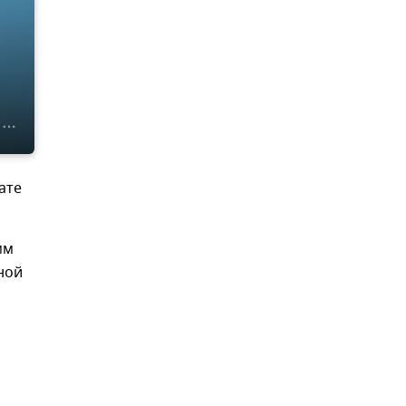
ате
мм
ной