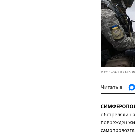
© CC BY-SA 2.0 / Minist
Читать в
СИМФЕРОПОЛЬ
обстреляли на
поврежден жи
самопровозгл