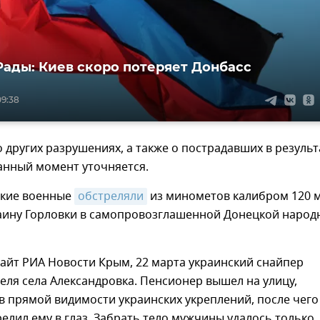
Рады: Киев скоро потеряет Донбасс
09:38
других разрушениях, а также о пострадавших в результ
анный момент уточняется.
ские военные
обстреляли
из минометов калибром 120 
аину Горловки в самопровозглашенной Донецкой народ
айт РИА Новости Крым, 22 марта украинский снайпер
еля села Александровка. Пенсионер вышел на улицу,
 прямой видимости украинских укреплений, после чего
елил ему в глаз. Забрать тело мужчины удалось только