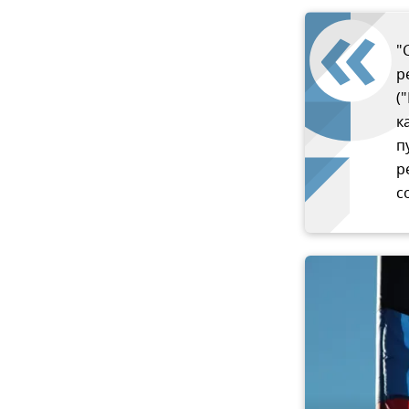
"
р
(
к
п
р
с