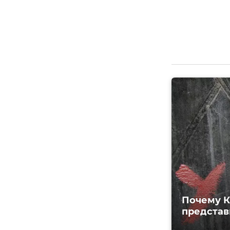
Почему К
представ