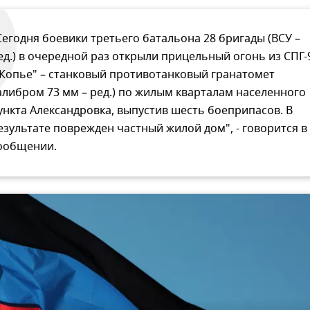
Сегодня боевики третьего батальона 28 бригады (ВСУ –
ед.) в очередной раз открыли прицельный огонь из СПГ-
"Копье" – станковый противотанковый гранатомет
алибром 73 мм – ред.) по жилым кварталам населенного
ункта Александровка, выпустив шесть боеприпасов. В
езультате поврежден частный жилой дом", - говорится в
ообщении.