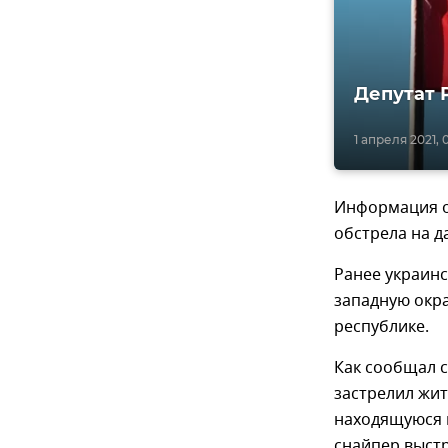
Депутат 
1 апреля 2021, 
Информация о 
обстрела на д
Ранее украин
западную окр
республике.
Как сообщал с
застрелил жит
находящуюся в
снайпер выстр