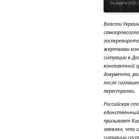
24 марта 2021, 
Власти Украин
самопровозгла
госпереворота
жертвами конф
ситуации в До
контактной гр
документа, ре
после соглаш
перестрелки.
Российская ст
единственный 
призывает Кие
заявлял, что 
ситуации сост