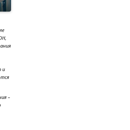
ле
ОН,
вания
 и
ются
ния –
о