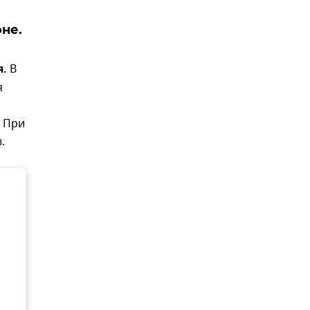
не.
я.
В
я
. При
.