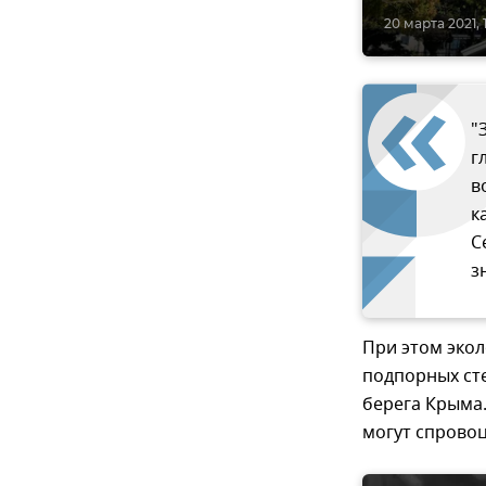
20 марта 2021, 
"
г
в
к
С
з
При этом эко
подпорных сте
берега Крыма
могут спрово