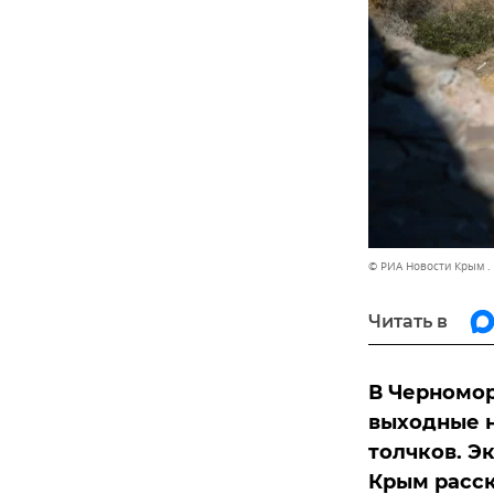
© РИА Новости Крым .
Читать в
В Черномор
выходные 
толчков. Э
Крым расск