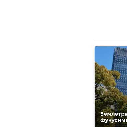
Землетря
Фукусима