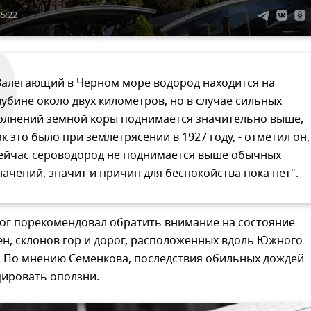
15:22
Залегающий в Черном море водород находится на
лубине около двух километров, но в случае сильных
олнений земной коры поднимается значительно выше,
ак это было при землетрясении в 1927 году, - отметил он, 
ейчас сероводород не поднимается выше обычных
начений, значит и причин для беспокойства пока нет".
лог порекомендовал обратить внимание на состояние
н, склонов гор и дорог, расположенных вдоль Южного
. По мнению Семенкова, последствия обильных дождей
цировать оползни.