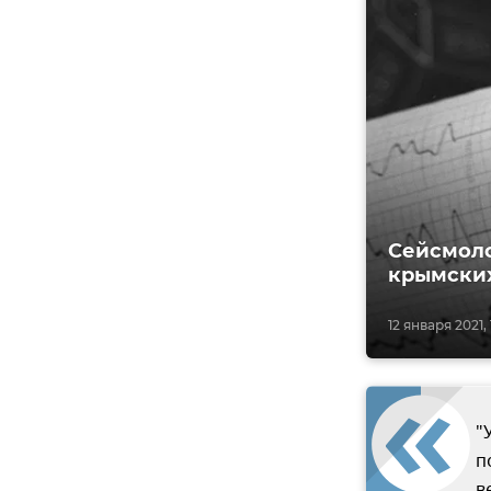
Сейсмоло
крымских
12 января 2021, 
"
п
в