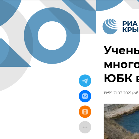
Учен
мног
ЮБК в
19:59 21.03.2021
(обн