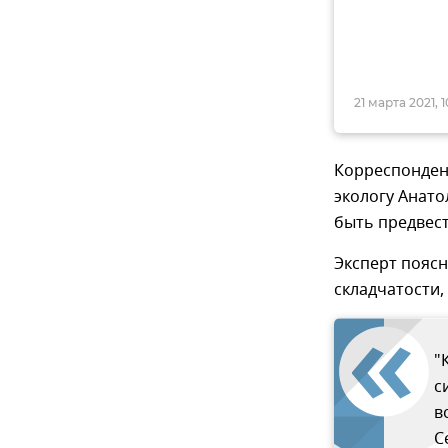
21 марта 2021, 1
Корреспонден
экологу Анато
быть предвес
Эксперт поясн
складчатости,
"
с
в
С