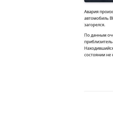
Авария произо
автомобиль BM
загорелся.
По данным оч
приблизительн
Находившийся
состоянии не 