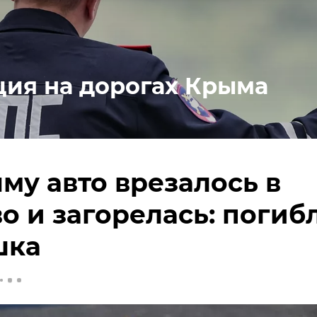
ция на дорогах Крыма
му авто врезалось в
о и загорелась: погиб
шка