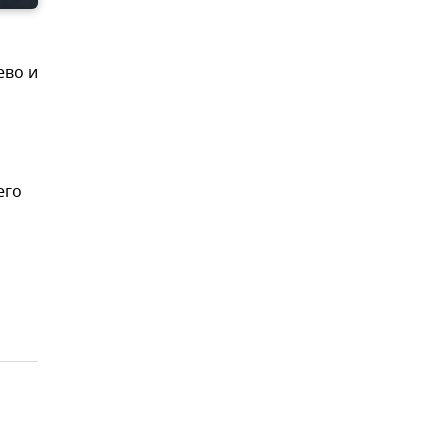
ево и
его