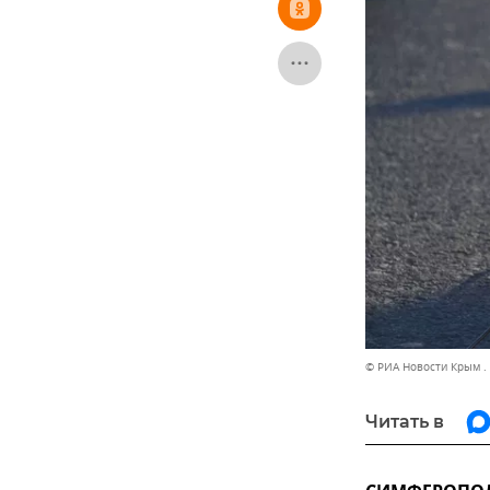
© РИА Новости Крым .
Читать в