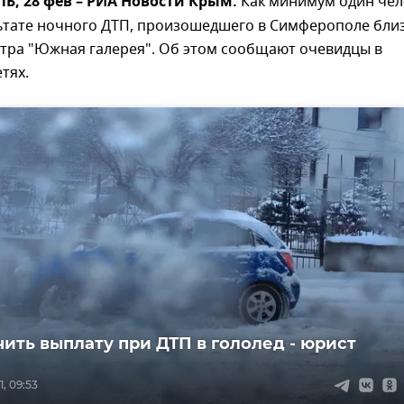
, 28 фев – РИА Новости Крым.
Как минимум один чел
льтате ночного ДТП, произошедшего в Симферополе бли
нтра "Южная галерея". Об этом сообщают очевидцы в
тях.
чить выплату при ДТП в гололед - юрист
, 09:53