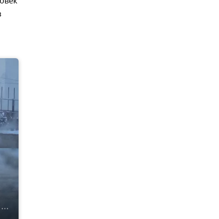
овек
з