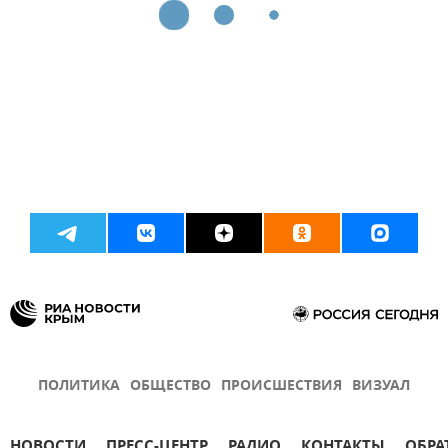
ПОЛИТИКА
ОБЩЕСТВО
ПРОИСШЕСТВИЯ
ВИЗУАЛ
НОВОСТИ
ПРЕСС-ЦЕНТР
РАДИО
КОНТАКТЫ
ОБРА