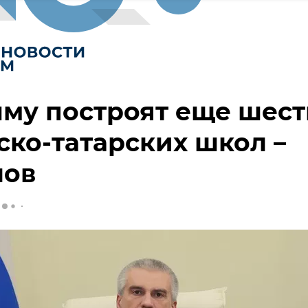
му построят еще шест
ко-татарских школ –
нов