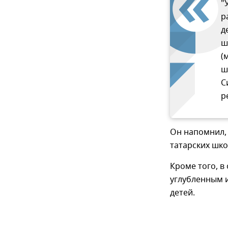
"
р
д
ш
(
ш
С
р
Он напомнил, 
татарских шко
Кроме того, в
углубленным и
детей.