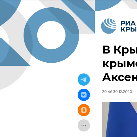
В Кры
крымс
Аксе
20:46 30.12.2020