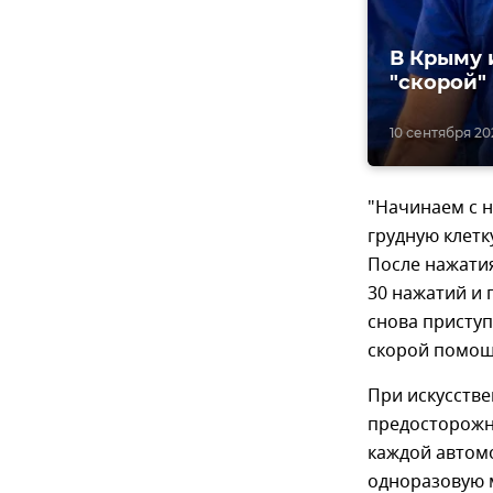
В Крыму 
"скорой"
10 сентября 202
"Начинаем с 
грудную клетк
После нажати
30 нажатий и 
снова присту
скорой помощи
При искусств
предосторожн
каждой автомо
одноразовую м