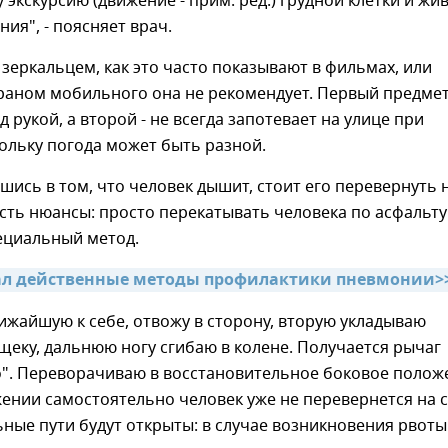
у экскурсию (движение - прим. ред.) грудной клетки и жи
ния", - поясняет врач.
зеркальцем, как это часто показывают в фильмах, или
раном мобильного она не рекомендует. Первый предмет
д рукой, а второй - не всегда запотевает на улице при
ольку погода может быть разной.
шись в том, что человек дышит, стоит его перевернуть 
 есть нюансы: просто перекатывать человека по асфальту
пециальный метод.
ал действенные методы профилактики пневмонии>
лижайшую к себе, отвожу в сторону, вторую укладываю
щеку, дальнюю ногу сгибаю в колене. Получается рычаг
о". Переворачиваю в восстановительное боковое полож
ении самостоятельно человек уже не перевернется на 
ьные пути будут открыты: в случае возникновения рвоты