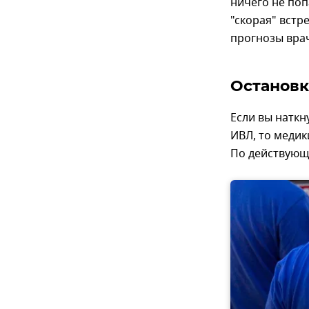
ничего не поп
"скорая" встр
прогнозы вра
Остановк
Если вы наткн
ИВЛ, то меди
По действующи