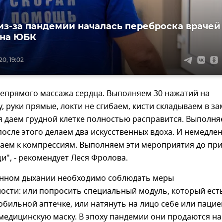
из-за пандемии началась переброска врачей
 на ЮБК
0, 19:02
непрямого массажа сердца. Выполняем 30 нажатий на
у, руки прямые, локти не сгибаем, кисти складываем в за
я даем грудной клетке полностью расправится. Выполн
после этого делаем два искусственных вдоха. И немедле
паем к компрессиям. Выполняем эти мероприятия до пр
", - рекомендует Леся Фролова.
енном дыхании необходимо соблюдать меры
ости: или попросить специальный модуль, который ест
бильной аптечке, или натянуть на лицо себе или пацие
едицинскую маску. В эпоху пандемии они продаются на