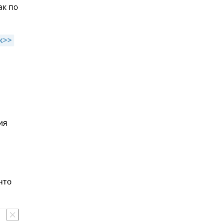
ак по
к>>
ия
что