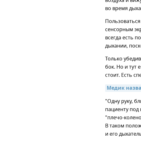
воздуха и виж
во время дыха
Пользоваться 
сенсорным эк
всегда есть по
дыхании, поск
Только убедив
бок. Но и тут
стоит. Есть с
Медик назв
"Одну руку, б
пациенту под 
"плечо-колен
В таком полож
и его дыхател