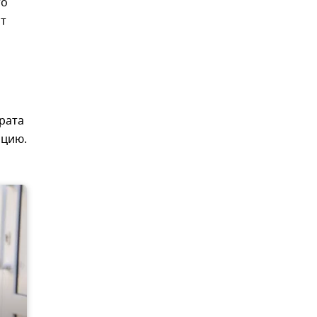
то
ит
арата
ацию.