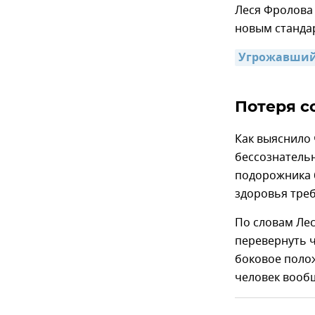
Леся Фролова 
новым стандар
Угрожавший
Потеря с
Как выяснило 
бессознательн
подорожника 
здоровья треб
По словам Лес
перевернуть ч
боковое полож
человек вооб