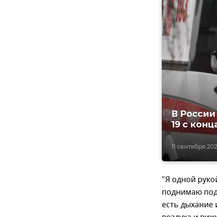
В России
19 c конц
11 сентября 202
"Я одной рук
поднимаю под
есть дыхание 