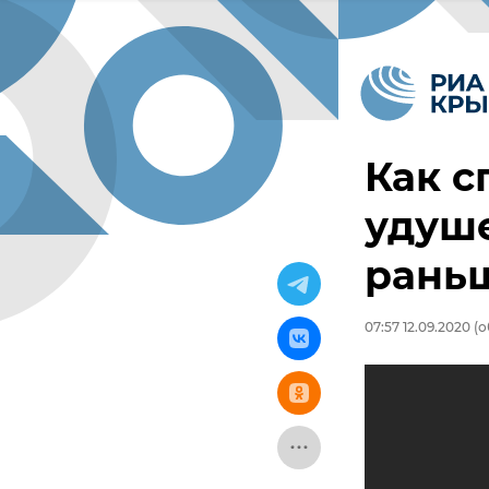
Как с
удуше
раньш
07:57 12.09.2020
(о