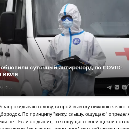
 обновили суточный антирекорд по COVID-
а июля
0, 13:55
ой запрокидываю голову, второй вывожу нижнюю челюст
бородок. По принципу "вижу, слышу, ощущаю" определ
или нет. Если он дышит, то я ощущаю своей щекой поток