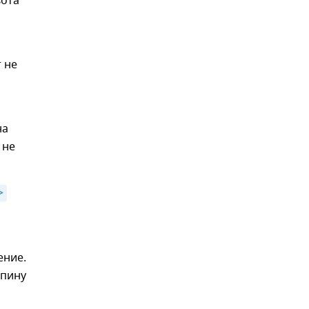
вота
 не
на
 не
>
ение.
спину