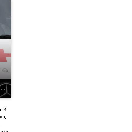
ь и
яю,