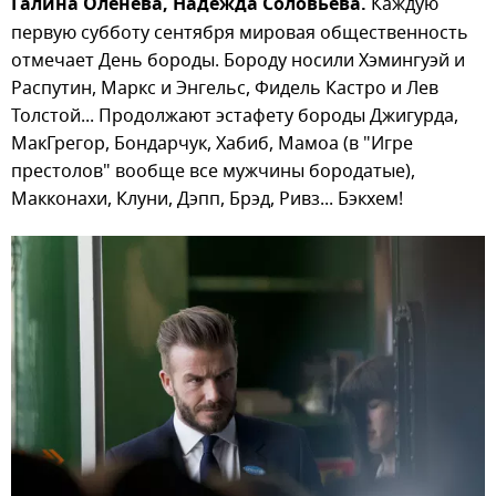
Галина Оленева, Надежда Соловьева.
Каждую
первую субботу сентября мировая общественность
отмечает День бороды. Бороду носили Хэмингуэй и
Распутин, Маркс и Энгельс, Фидель Кастро и Лев
Толстой... Продолжают эстафету бороды Джигурда,
МакГрегор, Бондарчук, Хабиб, Мамоа (в "Игре
престолов" вообще все мужчины бородатые),
Макконахи, Клуни, Дэпп, Брэд, Ривз... Бэкхем!