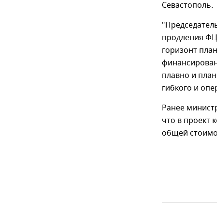
Севастополь.
"Председател
продления ФЦП
горизонт план
финансировани
плавно и пла
гибкого и опе
Ранее минист
что в проект
общей стоимо