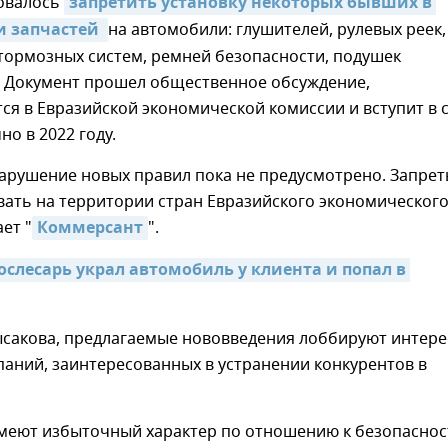
овалось
запретить установку некоторых бывших в 
и запчастей
на автомобили: глушителей, рулевых реек,
тормозных систем, ремней безопасности, подушек
. Документ прошел общественное обсуждение,
ся в Евразийской экономической комиссии и вступит в 
о в 2022 году.
арушение новых правил пока не предусмотрено. Запре
вать на территории стран Евразийского экономическог
ет "
Коммерсант
".
слесарь украл автомобиль у клиента и попал в 
сакова, предлагаемые нововведения лоббируют интер
аний, заинтересованных в устранении конкурентов в
меют избыточный характер по отношению к безопаснос