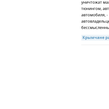
уничтожат мал
тюнингом, авт
автомобиля, -
автовладельц
бессмысленны
Крымчане ра