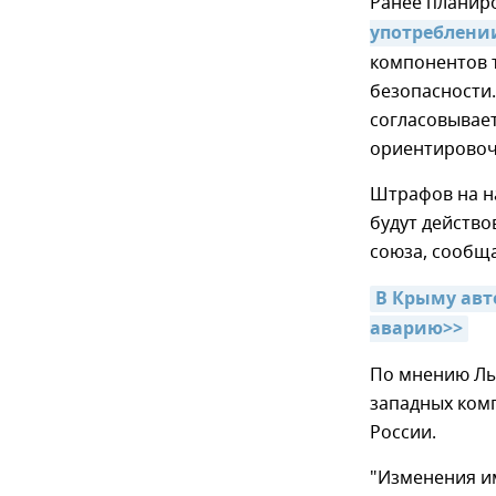
Ранее планир
употреблени
компонентов 
безопасности
согласовывает
ориентировочн
Штрафов на н
будут действо
союза, сообща
В Крыму авто
аварию>>
По мнению Лы
западных комп
России.
"Изменения и