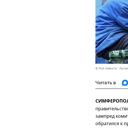
© РИА Новости . Русла
Читать в
СИМФЕРОПОЛЬ
правительство
зампред комит
обратился к 