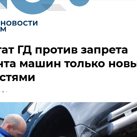
ат ГД против запрета
нта машин только нов
астями