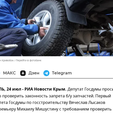
н Кривобок
Перейти в фотобанк
МАКС
Дзен
Telegram
, 24 июл - РИА Новости Крым.
Депутат Госдумы прос
 проверить законность запрета б/у запчастей. Первый
ета Госдумы по госстроительству Вячеслав Лысаков
премьеру Михаилу Мишустину с требованием проверить