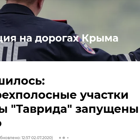
ция на дорогах Крыма
шилось:
рехполосные участки
ы "Таврида" запущены 
о
бновлено: 12:57 02.07.2020)