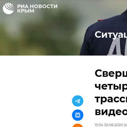
Ситуа
Свер
четы
трасс
виде
15:04 30.06.2020
(о