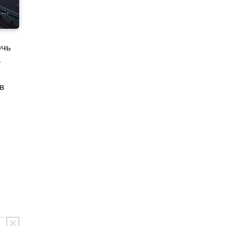
рчь
ь
в