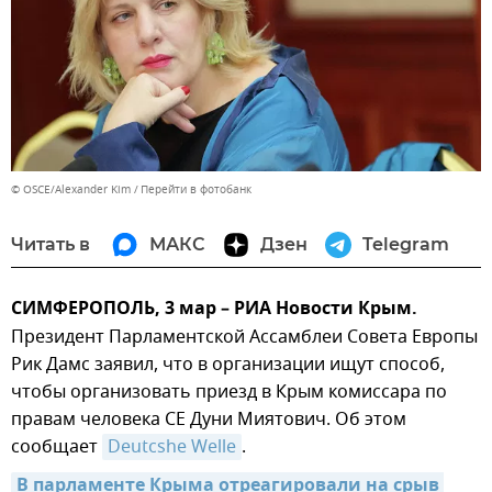
© OSCE/Alexander Kim
Перейти в фотобанк
Читать в
МАКС
Дзен
Telegram
СИМФЕРОПОЛЬ, 3 мар – РИА Новости Крым.
Президент Парламентской Ассамблеи Совета Европы
Рик Дамс заявил, что в организации ищут способ,
чтобы организовать приезд в Крым комиссара по
правам человека СЕ Дуни Миятович. Об этом
сообщает
Deutcshe Welle
.
В парламенте Крыма отреагировали на срыв 