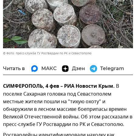
© Фото: пресс-служба ГУ Росгвардии по РК и Севастополю
Читать в
МАКС
Дзен
Telegram
СИМФЕРОПОЛЬ, 4 фев – РИА Новости Крым.
В
поселке Сахарная головка под Севастополем
местные жители пошли на "тихую охоту" и
обнаружили в лесном массиве боеприпасы времен
Великой Отечественной войны. Об этом рассказали в
пресс-службе ГУ Росгвардии по РК и Севастополю.
Росгвардейцы идентифицировали находку как