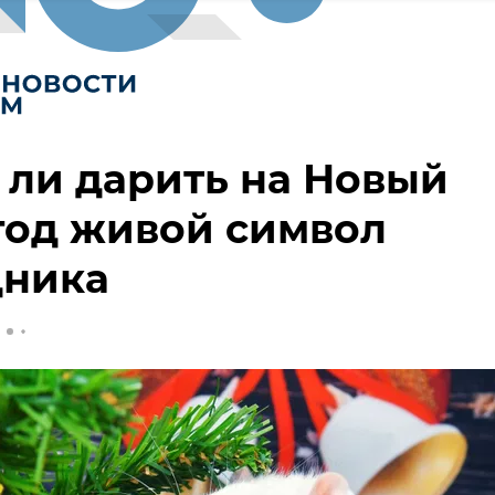
 ли дарить на Новый
год живой символ
дника