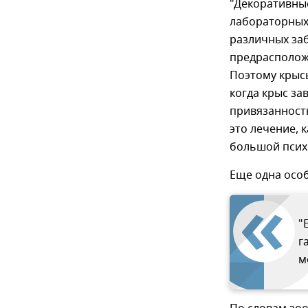
"Декоративны
лабораторных
различных заб
предрасполож
Поэтому крысы
когда крыс за
привязанность
это лечение, 
большой психо
Еще одна осо
"
г
м