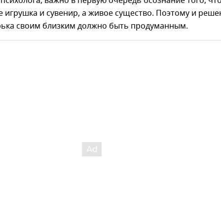
психолога, важно в первую очередь осознание того, чт
не игрушка и сувенир, а живое существо. Поэтому и реше
рька своим близким должно быть продуманным.