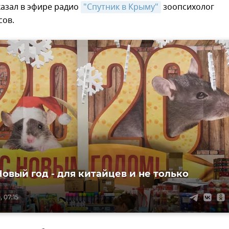
казал в эфире радио
"Спутник в Крыму"
зоопсихолог
сов.
Новый год - для китайцев и не только
 07:15