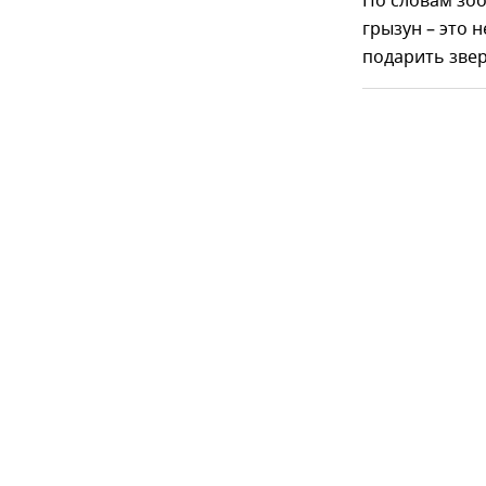
По словам зоо
грызун – это 
подарить зве