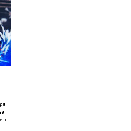
аря
ва
тесь