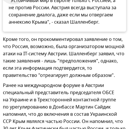
"Устойчивый мир в Европе только с Россией, а
не против России. Австрия всегда выступала за
сохранение диалога, даже если мы отвергаем
аннексию Крыма", - сказал Шалленберг.
Кроме того, он прокомментировал заявление о том,
что Россия, возможно, была организатором мощной
атаки на IT-систему Австрии. Шалленберг заявил, что
такие заявления - лишь "предположения", однако,
если эта информация подтвердится, то
правительство "отреагирует должным образом".
Ранее на международном форуме в Австрии
специальный представитель председателя ОБСЕ
на Украине и в Трехсторонней контактной группе
по урегулированию в Донбассе Мартин Сайдик
напомнил, что до включения в состав Украинской
ССР Крым являлся частью России. Он напомнил, что
30 лет Крым фактически был частью России, и только