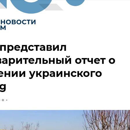
 представил
арительный отчет о
ении украинского
g