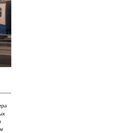
ера
ых
в
ом