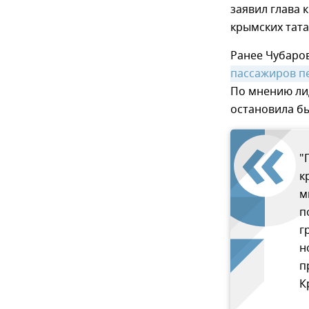
заявил глава
крымских тата
Ранее Чубаро
пассажиров п
По мнению лид
остановила б
"
к
м
п
г
н
п
К