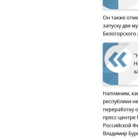
Он также отме
запуску две м
Белогорского 
"
Н
з
Напомним, как
республики не
переработку о
пресс-центре 
Российской Ф
Владимир Бурм