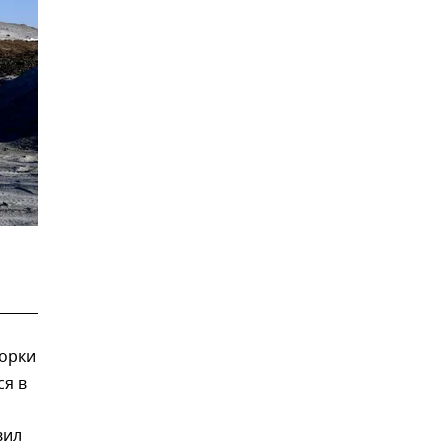
орки
ся в
вил