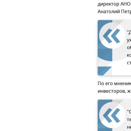
директор АНО
Анатолий Пет
"
у
о
к
с
По его мнени
инвесторов, 
"
т
н