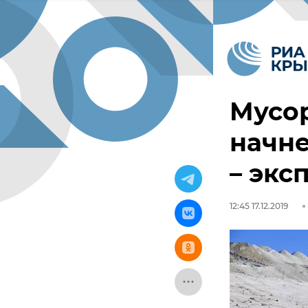
Мусор
начне
– экс
12:45 17.12.2019