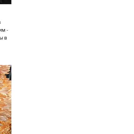
в
им -
ы в