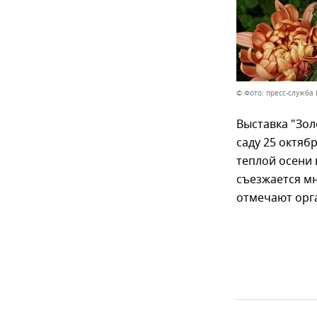
© Фото: пресс-служба
Выставка "Зол
саду 25 октяб
теплой осени 
съезжается м
отмечают орг