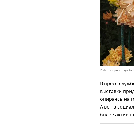
© Фото: пресс-служба
В пресс-служ
выставки прид
опираясь на г
А вот в социа
более активно