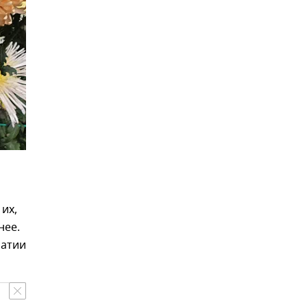
их,
нее.
патии