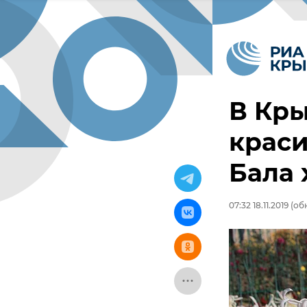
В Кр
краси
Бала 
07:32 18.11.2019
(обн