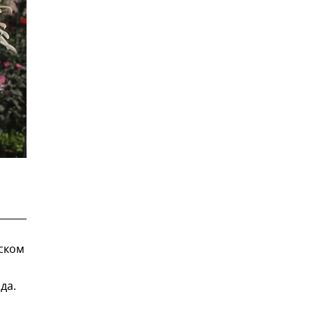
ском
да.