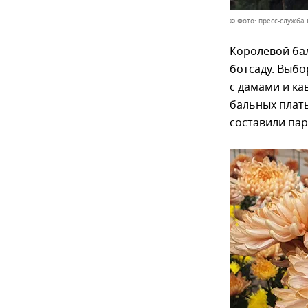
© Фото: пресс-служба
Королевой бал
ботсаду. Выб
с дамами и ка
бальных плать
составили пар