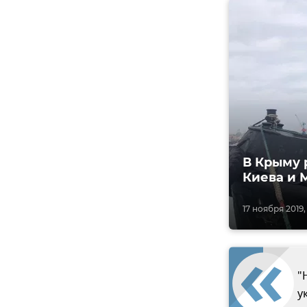
В Крыму 
Киева и 
17 ноября 2019,
"
у