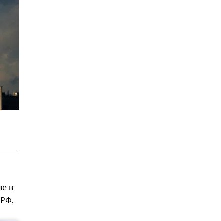
ве в
 РФ.