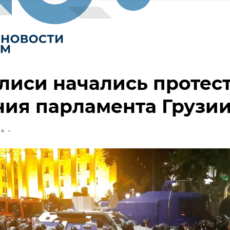
лиси начались протес
ния парламента Грузи