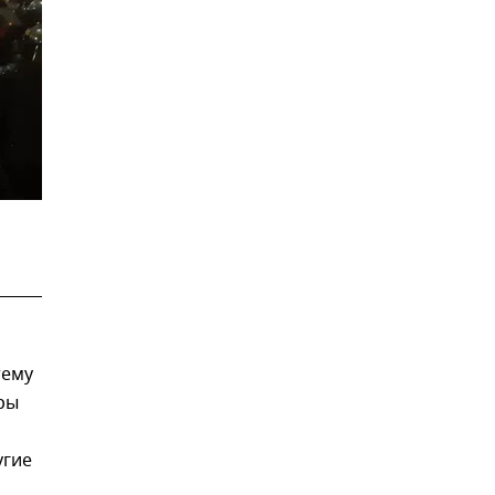
тему
ры
угие