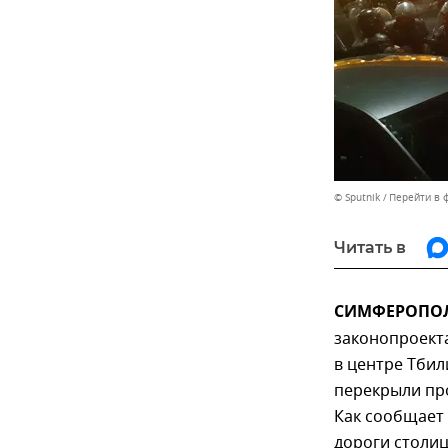
© Sputnik
Перейти в 
Читать в
СИМФЕРОПОЛЬ
законопроект
в центре Тби
перекрыли про
Как сообщает 
дороги столиц