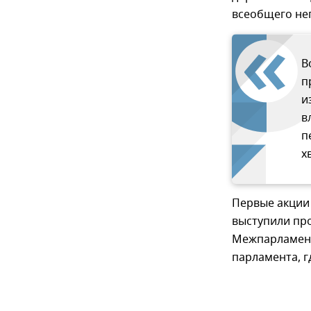
всеобщего не
В
п
и
в
п
х
Первые акции 
выступили про
Межпарламент
парламента, г