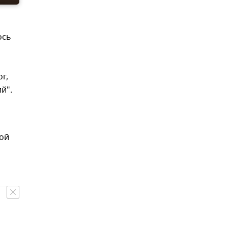
ось
г,
й".
вой