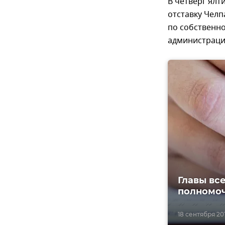
В четверг ял
отставку Челп
по собственн
администраци
Главы вс
полномо
18 сентября 201