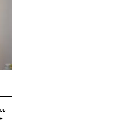
авы
те