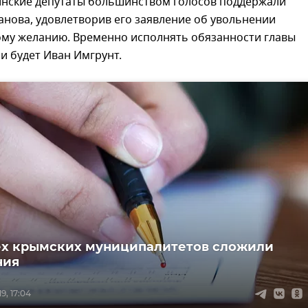
тинские депутаты большинством голосов поддержали
анова, удовлетворив его заявление об увольнении
ому желанию. Временно исполнять обязанности главы
и будет Иван Имгрунт.
ех крымских муниципалитетов сложили
чия
9, 17:04