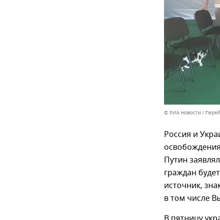
© РИА Новости
Перей
Россия и Укра
освобождения
Путин заявля
граждан буде
источник, зна
в том числе 
В пятницу укр