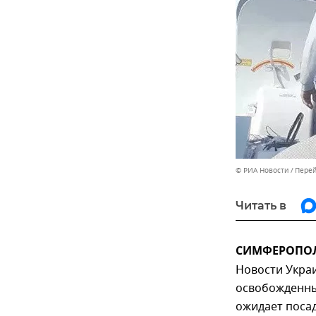
© РИА Новости
Перей
Читать в
СИМФЕРОПОЛЬ
Новости Укра
освобожденны
ожидает посад