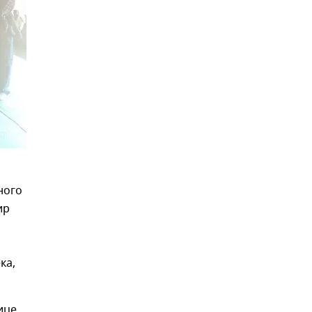
ного
ир
ка,
ице