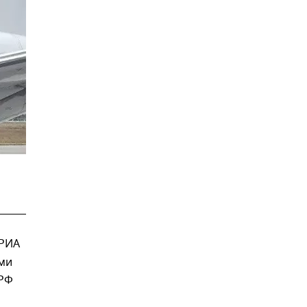
 РИА
ыми
 РФ