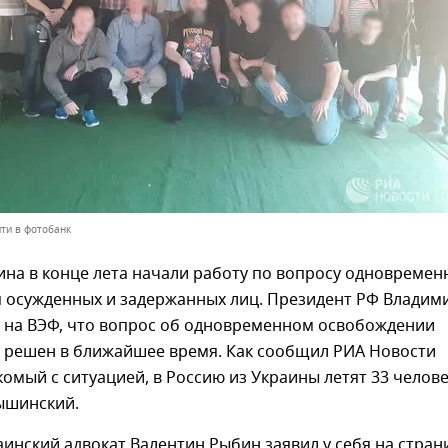
ти в фотобанк
ина в конце лета начали работу по вопросу одновремен
 осужденных и задержанных лиц. Президент РФ Владим
л на ВЭФ, что вопрос об одновременном освобождении
т решен в ближайшее время. Как сообщил РИА Новости
комый с ситуацией, в Россию из Украины летят 33 челове
Вышинский.
аинский адвокат Валентин Рыбин заявил у себя на стран