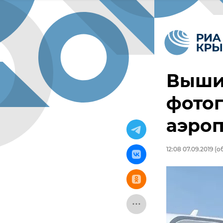
Выши
фотог
аэро
12:08 07.09.2019
(об