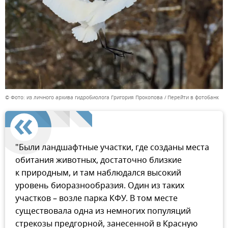
© Фото: из личного архива гидробиолога Григория Прокопова
Перейти в фотобанк
"Были ландшафтные участки, где созданы места
обитания животных, достаточно близкие
к природным, и там наблюдался высокий
уровень биоразнообразия. Один из таких
участков – возле парка КФУ. В том месте
существовала одна из немногих популяций
стрекозы предгорной, занесенной в Красную