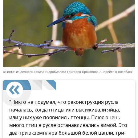
© Фото: из личного архива гидробиолога Григория Прокопова
Перейти в фотобанк
"Никто не подумал, что реконструкция русла
началась, когда птицы или высиживали яйца,
или у них уже появились птенцы. Плюс очень
много птиц в русле останавливались зимой. Это
два-три экземпляра большой белой цапли, три-