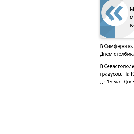
М
м
ю
В Симферополе
Днем столбики
В Севастополе
градусов. На
до 15 м/с. Дне