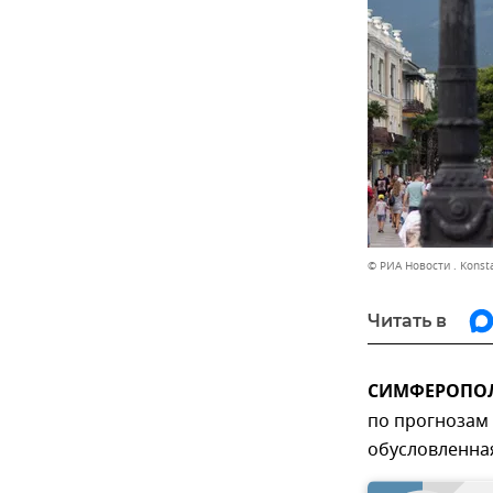
© РИА Новости . Konst
Читать в
СИМФЕРОПОЛЬ
по прогнозам 
обусловленна