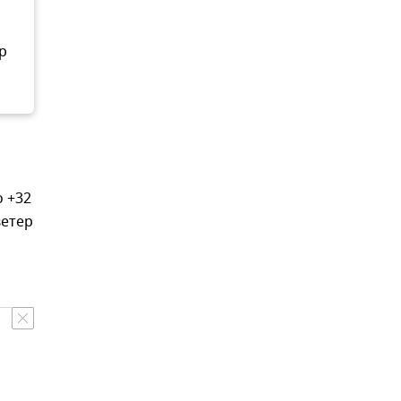
р
о +32
ветер