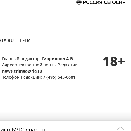
RIA.RU
ТЕГИ
18+
Главный редактор:
Гаврилова А.В.
Адрес электронной почты Редакции:
news.crimea@ria.ru
Телефон Редакции:
7 (495) 645-6601
ники МЧС спасли
75 беспилотник
20:45