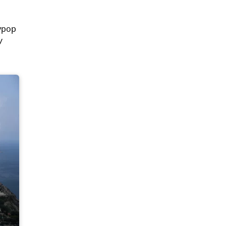
урор
У