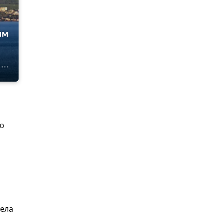
ым
то
дела