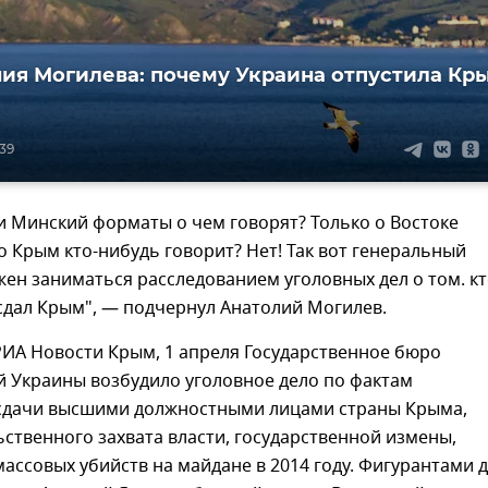
ия Могилева: почему Украина отпустила Кр
:39
и Минский форматы о чем говорят? Только о Востоке
о Крым кто-нибудь говорит? Нет! Так вот генеральный
ен заниматься расследованием уголовных дел о том. к
сдал Крым", — подчернул Анатолий Могилев.
РИА Новости Крым, 1 апреля Государственное бюро
й Украины возбудило уголовное дело по фактам
дачи высшими должностными лицами страны Крыма,
ьственного захвата власти, государственной измены,
ассовых убийств на майдане в 2014 году. Фигурантами 