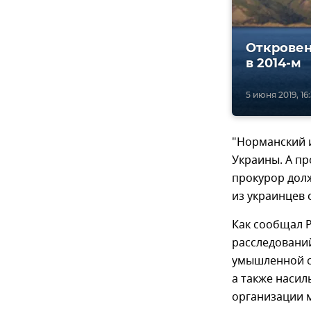
Откровен
в 2014-м
5 июня 2019, 16
"Норманский 
Украины. А пр
прокурор долж
из украинцев 
Как сообщал 
расследовани
умышленной с
а также насил
организации м