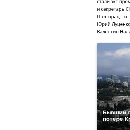
стали экс-пр
и секретарь 
Полторак, экс
Юрий Луценко
Валентин Нали
Бывший п
потере К