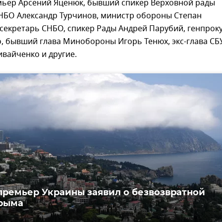
емьер Арсений Яценюк, бывший спикер Верховной рады
СНБО Александр Турчинов, министр обороны Степан
-секретарь СНБО, спикер Рады Андрей Парубий, генпрок
, бывший глава Минобороны Игорь Тенюх, экс-глава СБ
вайченко и другие.
ремьер Украины заявил о безвозвратной
рыма