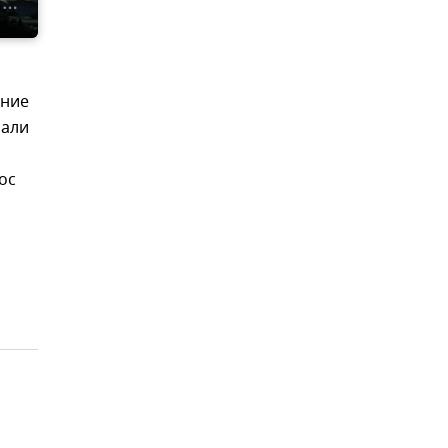
ение
лали
ос