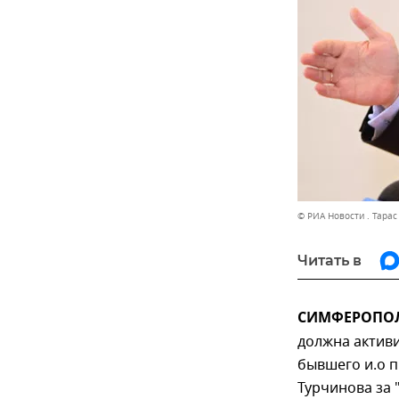
© РИА Новости . Тара
Читать в
СИМФЕРОПОЛЬ
должна актив
бывшего и.о п
Турчинова за 