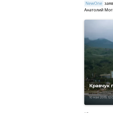
NewOne
заяв
Анатолий Мог
Кравчук 
10 мая 2019, 12: