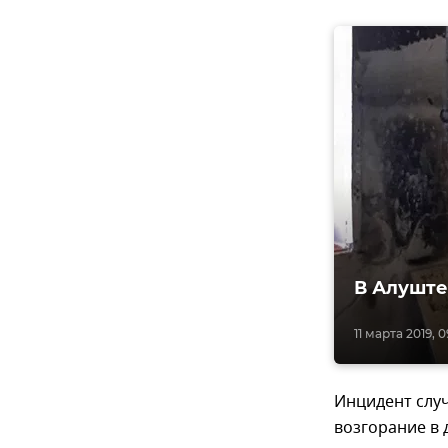
В Алуште
11 марта 2019, 0
Инцидент слу
возгорание в 