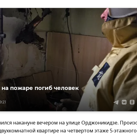
 на пожаре погиб человек
9:21
чился накануне вечером на улице Орджоникидзе. Прои
двухкомнатной квартире на четвертом этаже 5-этажного