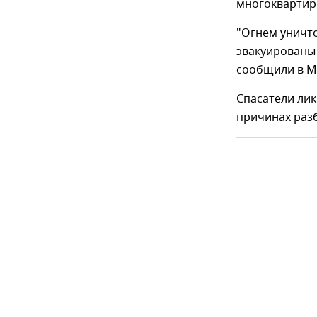
многоквартир
"Огнем уничт
эвакуированы 
сообщили в М
Спасатели лик
причинах раз