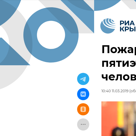
Пожар
пятиэ
чело
10:40 11.03.2019
(обн