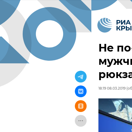
Нe по
мужч
рюкз
18:19 08.03.2019
(об