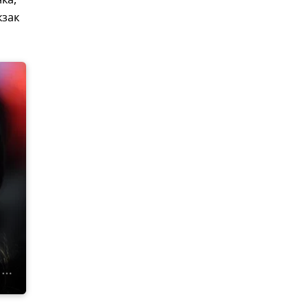
ка,
кзак