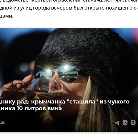
в ведомстве, жертвой ограбления стала 42-летняя сакчан
одной из улиц города вечером был открыто похищен рю
щами.
днику рад: крымчанка "стащила" из чужого
ника 10 литров вина
:56