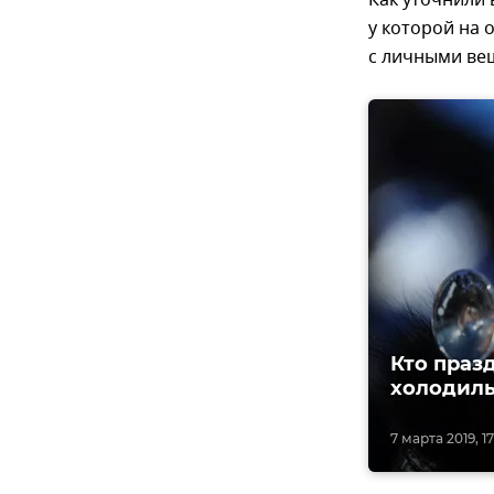
Как уточнили 
у которой на 
с личными ве
Кто праз
холодиль
7 марта 2019, 17