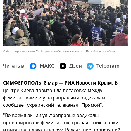
© Фото: пресс-служба ГУ Нацполиции Украины в Киеве
Перейти в фотобанк
Читать в
МАКС
Дзен
Telegram
СИМФЕРОПОЛЬ, 8 мар — РИА Новости Крым.
В
центре Киева произошла потасовка между
феминистками и ультраправыми радикалам,
сообщает украинский телеканал "Прямой".
"Во время акции ультраправые радикалы
провоцировали феминисток, срывая с них значки
и вырывая плакаты из рук. Вследствие провокаций