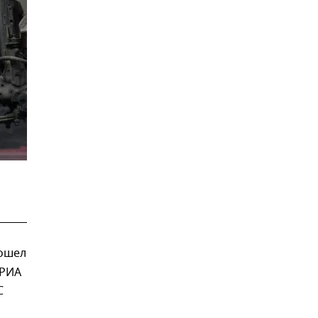
зошел
 РИА
С