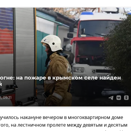
 огне: на пожаре в крымском селе найден
й
, 09:31
лучилось накануне вечером в многоквартирном доме
того, на лестничном пролете между девятым и десятым