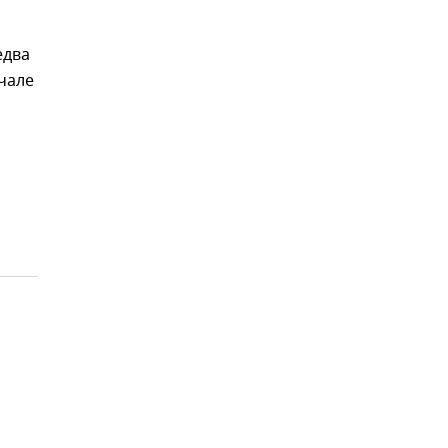
едва
чале