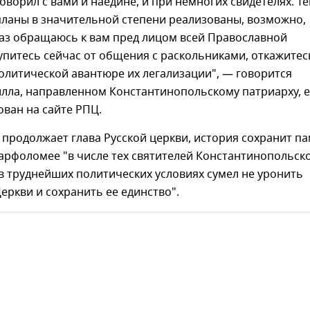
говорил с вами и наедине, и при немногих свидетелях. Т
 планы в значительной степени реализованы, возможно,
раз обращаюсь к вам пред лицом всей Православной
питесь сейчас от общения с раскольниками, откажитес
политической авантюре их легализации", — говорится
илла, направленном Константинопольскому патриарху, е
ован на сайте РПЦ.
, продолжает глава Русской церкви, история сохранит п
арфоломее "в числе тех святителей Константинопольск
 в труднейших политических условиях сумел не уронить
еркви и сохранить ее единство".