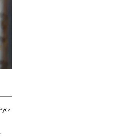
Руси
т