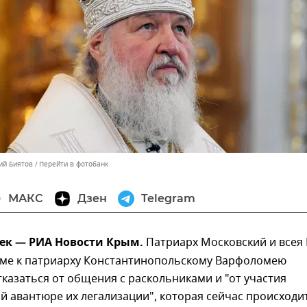
ий Биятов
Перейти в фотобанк
МАКС
Дзен
Telegram
дек — РИА Новости Крым.
Патриарх Московский и всея 
ьме к патриарху Константинопольскому Варфоломею
тказаться от общения с раскольниками и "от участия
й авантюре их легализации", которая сейчас происходи