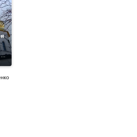
ля
енко