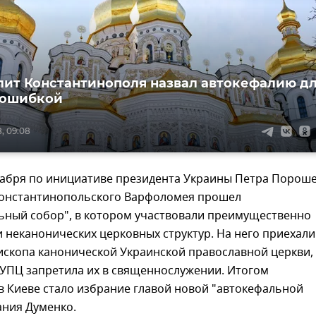
ит Константинополя назвал автокефалию д
 ошибкой
, 09:08
екабря по инициативе президента Украины Петра Порош
Константинопольского Варфоломея прошел
ьный собор", в котором участвовали преимущественно
 неканонических церковных структур. На него приехали
ископа канонической Украинской православной церкви,
 УПЦ запретила их в священнослужении. Итогом
в Киеве стало избрание главой новой "автокефальной
ания Думенко.