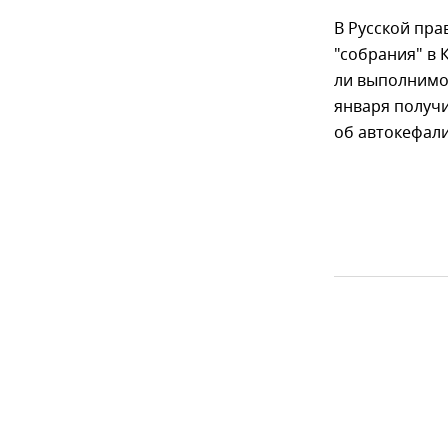
В Русской пра
"собрания" в
ли выполнимой
января получи
об автокефали