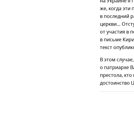
на Украине я 
же, когда эти
в последний 
церкви… Отсту
от участия в 
в письме Кир
текст опублик
В этом случае
о патриархе В
престола, кто
достоинство Ц