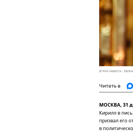
© РИА Новости . Евген
Читать в
МОСКВА, 31 
Кирилл в пис
призвал его о
в политическо