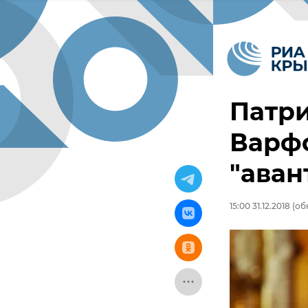
Патри
Варфо
"аван
15:00 31.12.2018
(обн