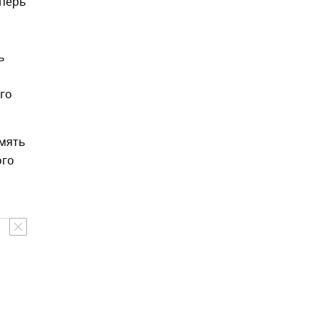
еперь
ь
го
амять
ого