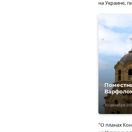
на Украине, п
Поместны
Варфолом
30 декабря 2018
"О планах Кон