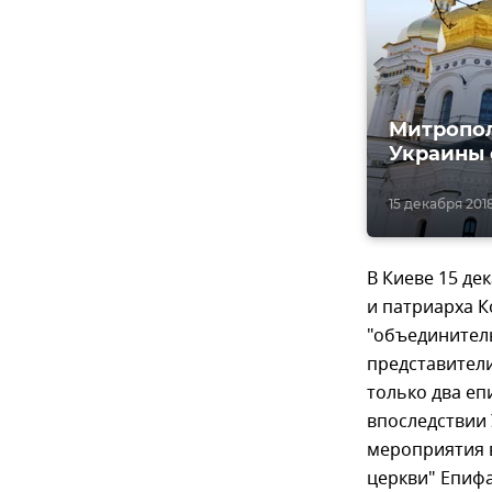
Митропол
Украины
15 декабря 2018
В Киеве 15 д
и патриарха 
"объединител
представители
только два еп
впоследствии
мероприятия 
церкви" Епиф