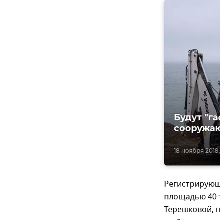
Будут "га
сооружа
18 ноября 2018, 
Регистрирующ
площадью 40 т
Терешковой, п