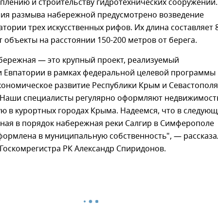
плению и строительству гидротехнических сооружений.
ия размыва набережной предусмотрено возведение
атории трех искусственных рифов. Их длина составляет 
т объекты на расстоянии 150-200 метров от берега.
бережная — это крупный проект, реализуемый
и Евпатории в рамках федеральной целевой программы
кономическое развитие Республики Крым и Севастополя
". Наши специалисты регулярно оформляют недвижимост
ю в курортных городах Крыма. Надеемся, что в следую
нная в порядок набережная реки Салгир в Симферополе
формлена в муниципальную собственность", — рассказа
Госкомрегистра РК Александр Спиридонов.