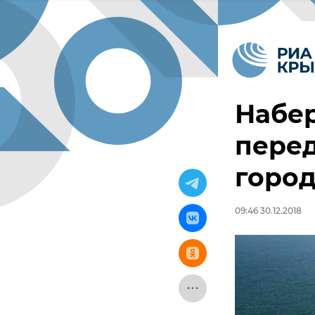
Набе
перед
горо
09:46 30.12.2018