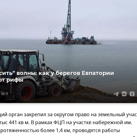
сить" волны: как у берегов Евпатории
ют рифы
18:11
ий орган закрепил за округом право на земельный учас
ыс 441 кв м. В рамках ФЦП на участке набережной им.
ротяженностью более 1,4 км, проводятся работы