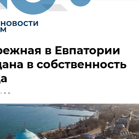
режная в Евпатории
ана в собственность
да