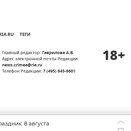
RIA.RU
ТЕГИ
18+
Главный редактор:
Гаврилова А.В.
Адрес электронной почты Редакции:
news.crimea@ria.ru
Телефон Редакции:
7 (495) 645-6601
аздник: 8 августа
Удар дрона по д
22:33
берегов Ялты: г