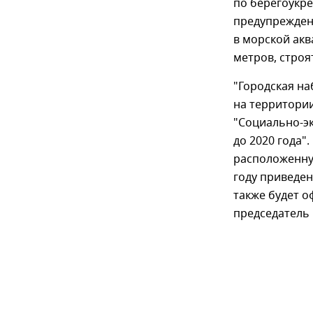
по берегоукре
предупрежден
в морской акв
метров, строя
"Городская на
на территори
"Социально-э
до 2020 года
расположенну
году приведе
также будет о
председатель 