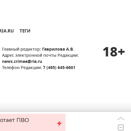
RIA.RU
ТЕГИ
18+
Главный редактор:
Гаврилова А.В.
Адрес электронной почты Редакции:
news.crimea@ria.ru
Телефон Редакции:
7 (495) 645-6601
отает ПВО
83 дрона сбиты
09:16
другими регион