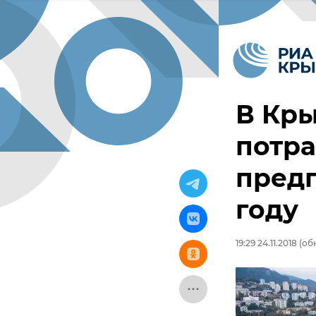
В Кры
потра
предп
году
19:29 24.11.2018
(обн