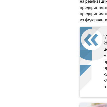
на реализацию
предпринимат
предпринимат
из федерально
"
2
ц
м
п
п
х
к
в