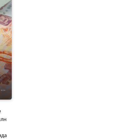
е
млн
нда