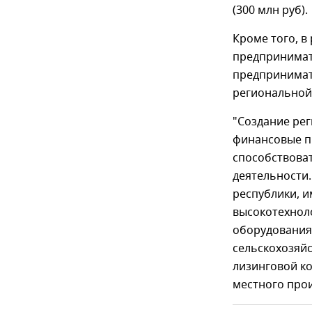
(300 млн руб).
Кроме того, в
предпринимат
предпринимат
региональной
"Создание ре
финансовые пр
способствова
деятельности
республики, 
высокотехнол
оборудования,
сельскохозяй
лизинговой к
местного про