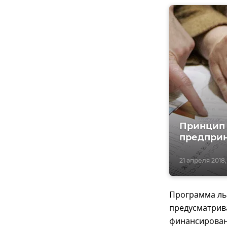
Принцип 
предпри
21 апреля 2018, 
Программа льг
предусматрив
финансировани