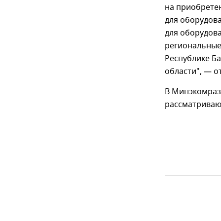
на приобретен
для оборудова
для оборудов
региональные 
Республике Ба
области", — о
В Минэкомразв
рассматривают