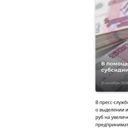
В помощь
субсидии
21 октября 2018
В пресс-служб
о выделении и
руб на увели
предпринимате