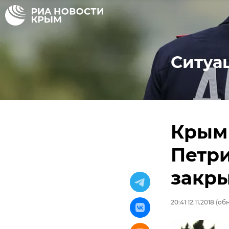
Ситуа
Крым 
Петри
закры
20:41 12.11.2018
(обн