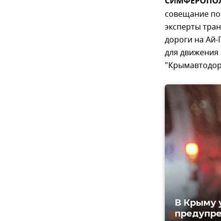
СИМФЕРОПОЛЬ
совещание по 
эксперты тра
дороги на Ай-
для движения 
"Крымавтодор
В Крыму 
предупр