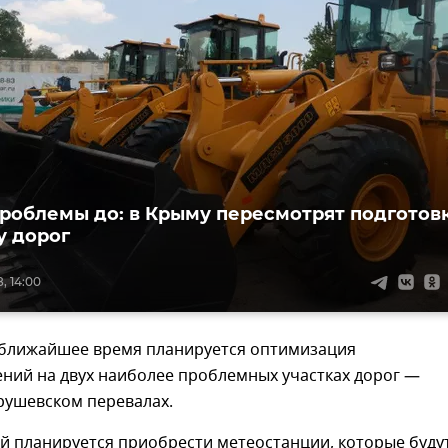
роблемы до: в Крыму пересмотрят подготов
у дорог
, 14:00
в ближайшее время планируется оптимизация
ний на двух наиболее проблемных участках дорог —
рушевском перевалах.
ей планируется приобрести метеостанции, которые буду