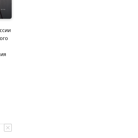
ссии
ого
ния