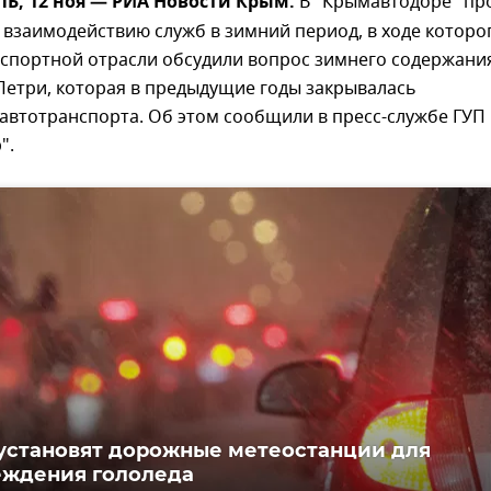
, 12 ноя — РИА Новости Крым.
В "Крымавтодоре" п
взаимодействию служб в зимний период, в ходе которо
нспортной отрасли обсудили вопрос зимнего содержани
Петри, которая в предыдущие годы закрывалась
автотранспорта. Об этом сообщили в пресс-службе ГУП
".
установят дорожные метеостанции для
еждения гололеда