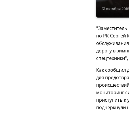
31 октября 2018
"Заместитель
по РК Сергей
обслуживания 
дорогу в зим
спецтехники",
Как сообщил 
для предотвр
происшествий 
мониторинг си
приступить к
подчеркнули 