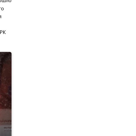
рошло
го
я
 РК