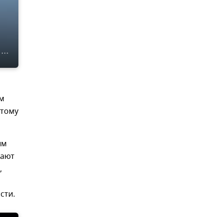
ым
этому
ым
тают
,
сти.