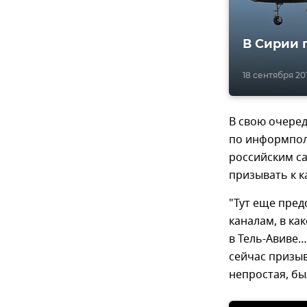
В Сирии 
18 сентября 201
В свою очере
по информполи
российским с
призывать к 
"Тут еще пред
каналам, в ка
в Тель-Авиве…
сейчас призыв
непростая, б