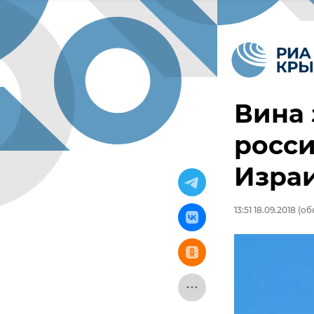
Вина 
росси
Израи
13:51 18.09.2018
(обн