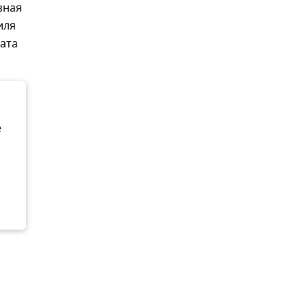
зная
иля
ата
е