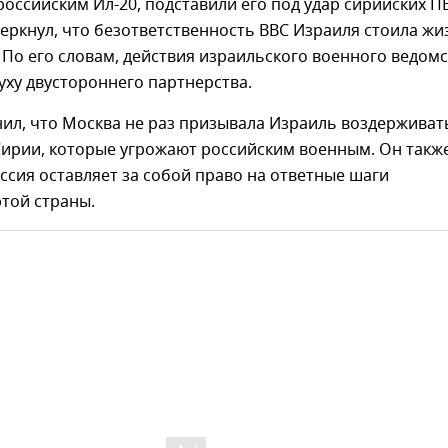
оссийским Ил-20, подставили его под удар сирийских П
ркнул, что безответственность ВВС Израиля стоила жи
 По его словам, действия израильского военного ведом
уху двустороннего партнерства.
ил, что Москва не раз призывала Израиль воздерживат
Сирии, которые угрожают российским военным. Он такж
оссия оставляет за собой право на ответные шаги
той страны.