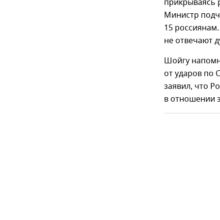
прикрываясь р
Министр подче
15 россиянам.
не отвечают д
Шойгу напомн
от ударов по 
заявил, что Р
в отношении э