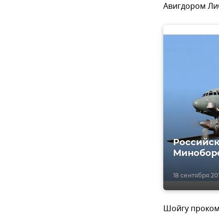
Авигдором Ли
Российск
Минобор
18 сентября 201
Шойгу проком