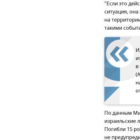
"Если это дей
ситуация, она
на территори
такими событ
И
и
в
(
н
о
По данным Ми
израильские л
Погибли 15 р
не предупред