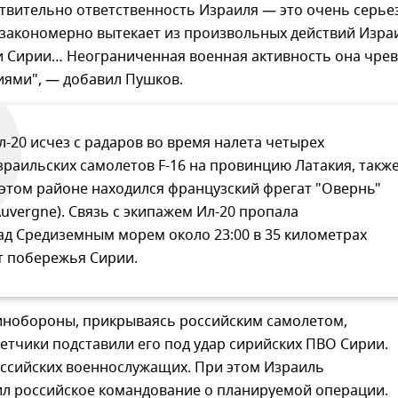
ствительно ответственность Израиля — это очень серье
 закономерно вытекает из произвольных действий Изра
и Сирии… Неограниченная военная активность она чрев
иями", — добавил Пушков.
л-20 исчез с радаров во время налета четырех
зраильских самолетов F-16 на провинцию Латакия, такж
 этом районе находился французский фрегат "Овернь"
Auvergne). Связь с экипажем Ил-20 пропала
ад Средиземным морем около 23:00 в 35 километрах
т побережья Сирии.
нобороны, прикрываясь российским самолетом,
етчики подставили его под удар сирийских ПВО Сирии.
оссийских военнослужащих. При этом Израиль
ил российское командование о планируемой операции.