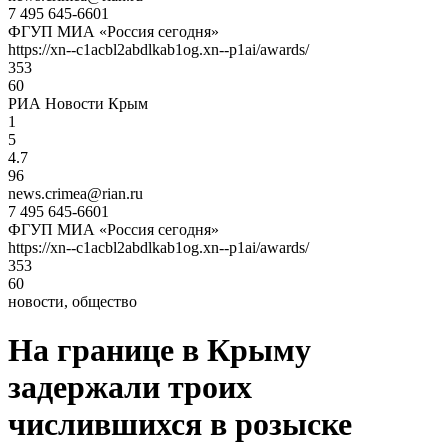
7 495 645-6601
ФГУП МИА «Россия сегодня»
https://xn--c1acbl2abdlkab1og.xn--p1ai/awards/
353
60
РИА Новости Крым
1
5
4.7
96
news.crimea@rian.ru
7 495 645-6601
ФГУП МИА «Россия сегодня»
https://xn--c1acbl2abdlkab1og.xn--p1ai/awards/
353
60
новости, общество
На границе в Крыму
задержали троих
числившихся в розыске