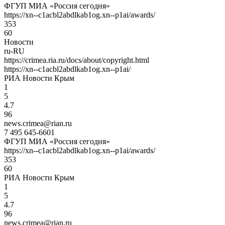
ФГУП МИА «Россия сегодня»
https://xn--c1acbl2abdlkab1og.xn--p1ai/awards/
353
60
Новости
ru-RU
https://crimea.ria.ru/docs/about/copyright.html
https://xn--c1acbl2abdlkab1og.xn--p1ai/
РИА Новости Крым
1
5
4.7
96
news.crimea@rian.ru
7 495 645-6601
ФГУП МИА «Россия сегодня»
https://xn--c1acbl2abdlkab1og.xn--p1ai/awards/
353
60
РИА Новости Крым
1
5
4.7
96
news.crimea@rian.ru