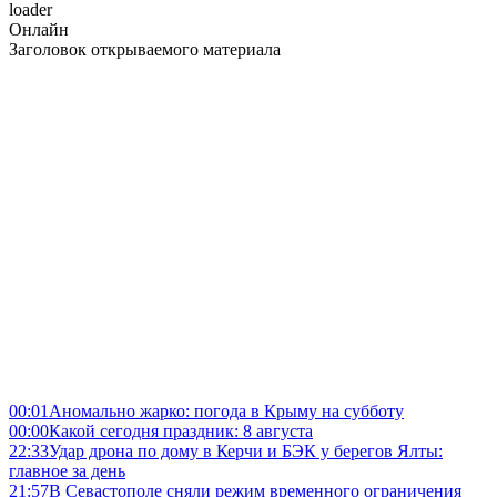
loader
Онлайн
Заголовок открываемого материала
00:01
Аномально жарко: погода в Крыму на субботу
00:00
Какой сегодня праздник: 8 августа
22:33
Удар дрона по дому в Керчи и БЭК у берегов Ялты:
главное за день
21:57
В Севастополе сняли режим временного ограничения