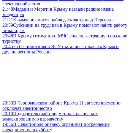
электроснабжения
21:48
Мадаин и Мерит: в Крыму назвали редкие имена
младенцев
21:21
Крымчане смогут наблюдать звездопад Персеиды
20:59
Субсидии на труд: как в Крыму помогают найти работу
инвалидам
20:48
В Крыму сотрудники МЧС спасли застрявшую на скале
туристку
20:45
75 беспилотников ВСУ пытались атаковать Крым и
другие регионы России
20:33
В Черноморском районе Крыма 11 августа временно
отключат электричество
20:10
Подозрительный предмет: как распознать
замаскированную взрывчатку
19:56
В Севастополе бизнесу ограничат потребление
электричества в субботу