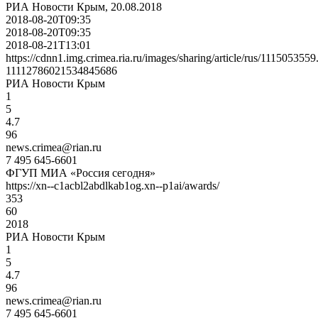
РИА Новости Крым, 20.08.2018
2018-08-20T09:35
2018-08-20T09:35
2018-08-21T13:01
https://cdnn1.img.crimea.ria.ru/images/sharing/article/rus/1115053559
11112786021534845686
РИА Новости Крым
1
5
4.7
96
news.crimea@rian.ru
7 495 645-6601
ФГУП МИА «Россия сегодня»
https://xn--c1acbl2abdlkab1og.xn--p1ai/awards/
353
60
2018
РИА Новости Крым
1
5
4.7
96
news.crimea@rian.ru
7 495 645-6601