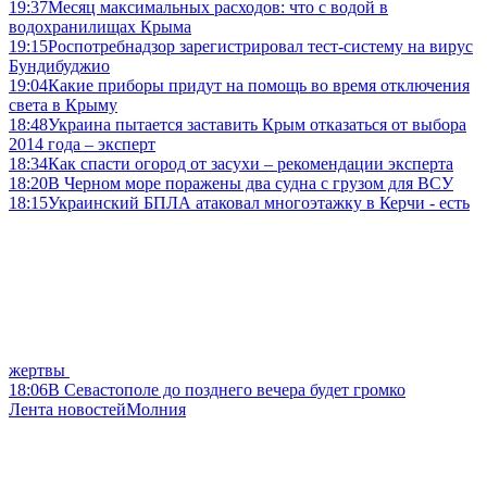
19:37
Месяц максимальных расходов: что с водой в
водохранилищах Крыма
19:15
Роспотребнадзор зарегистрировал тест-систему на вирус
Бундибуджио
19:04
Какие приборы придут на помощь во время отключения
света в Крыму
18:48
Украина пытается заставить Крым отказаться от выбора
2014 года – эксперт
18:34
Как спасти огород от засухи – рекомендации эксперта
18:20
В Черном море поражены два судна с грузом для ВСУ
18:15
Украинский БПЛА атаковал многоэтажку в Керчи - есть
жертвы
18:06
В Севастополе до позднего вечера будет громко
Лента новостей
Молния