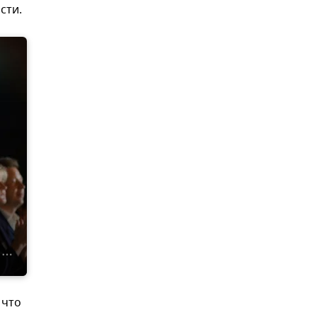
сти.
 что