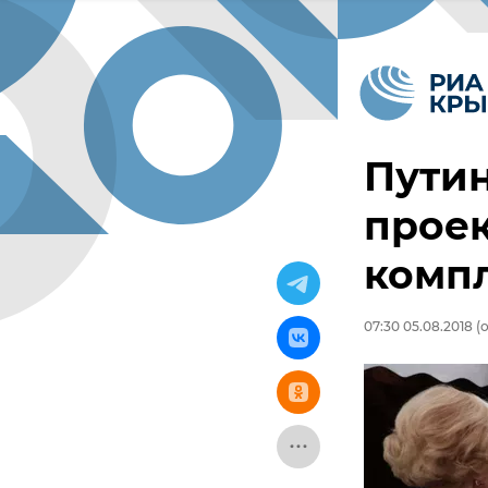
Путин
проек
компл
07:30 05.08.2018
(о