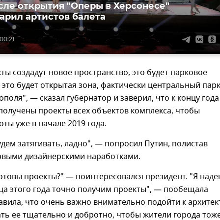
сле открытия "Оперы в Херсонесе"
арил артистов балета
00:21
кты создадут новое пространство, это будет парковое
 это будет открытая зона, фактически центральный пар
ополя", — сказал губернатор и заверил, что к концу года
получены проекты всех объектов комплекса, чтобы
оты уже в начале 2019 года.
удем затягивать, ладно", — попросил Путин, полистав
рвыми дизайнерскими наработками.
готовы проекты?" — поинтересовался президент. "Я наде
ца этого года точно получим проекты", — пообещала
авила, что очень важно внимательно подойти к архитек
ать ее тщательно и добротно, чтобы жители города тож