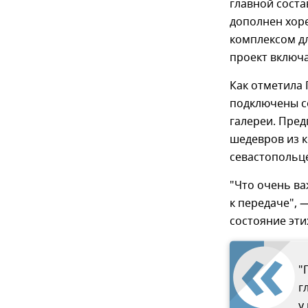
главной соста
дополнен хор
комплексом дл
проект включ
Как отметила 
подключены со
галереи. Пред
шедевров из к
севастопольц
"Что очень ва
к передаче", 
состояние эти
"
г
у