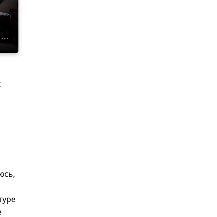
к
юсь,
туре
е