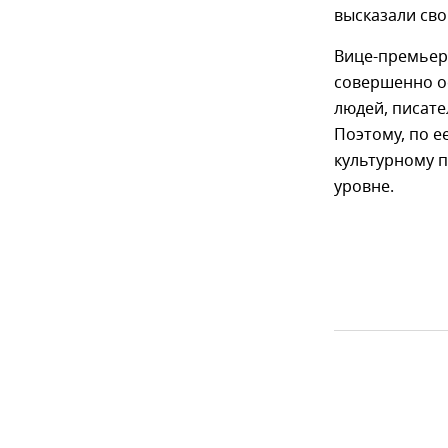
высказали св
Вице-премьер
совершенно о
людей, писате
Поэтому, по е
культурному 
уровне.