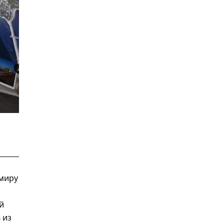
имиру
й
 из