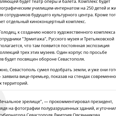
вляющей будет театр оперы и балета. Комплекс будет
еографическим училищем-интернатом на 250 детей и ж
я сотрудников будущего культурного центра. Кроме тог
ает отдельный киноконцертный комплекс.
Голодец, к созданию нового художественного комплекса
трудники "Эрмитажа", Русского музея и Третьяковской
полагается, что там появится постоянная экспозиция
оллекций трех этих музеев. Один корпус по просьбе
ев будет посвящен обороне Севастополя.
жно, Севастополь сумел подобрать земли, и уже они го
— заявила вице-премьер, показав на стендах современн
х территорий.
Печальное зрелище", — прокомментировал президент,
лядя на фотографии полуразрушенных зданий, и уточни
 губернатора Севастополя Дмитрия Овсянникова,