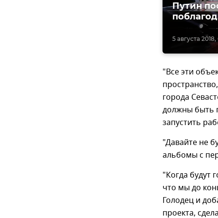
Путин по
поблагод
5 августа 2018, 
"Все эти объе
пространство,
города Севаст
должны быть 
запустить раб
"Давайте не б
альбомы с пе
"Когда будут 
что мы до кон
Голодец и доб
проекта, сдел