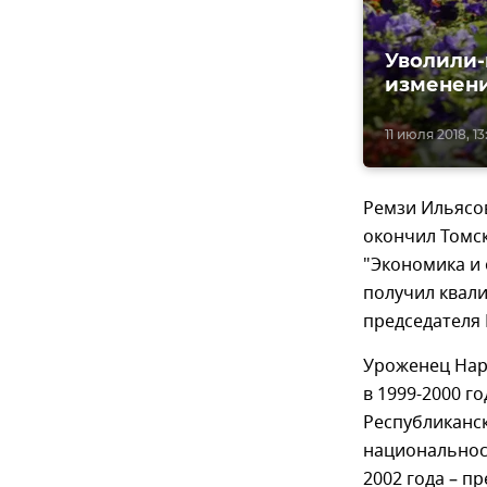
Уволили-
изменен
11 июля 2018, 13
Ремзи Ильясов 
окончил Томс
"Экономика и
получил квал
председателя 
Уроженец Нар
в 1999-2000 
Республиканс
национальност
2002 года – п