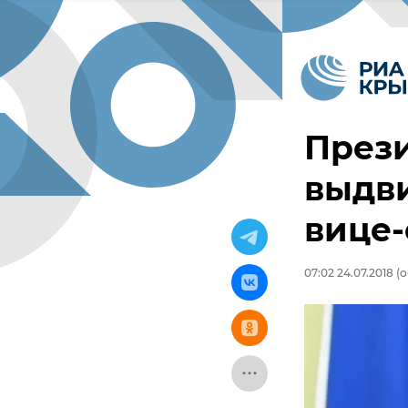
Прези
выдви
вице
07:02 24.07.2018
(о