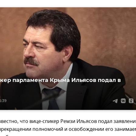
кер парламента Крыма Ильясов подал в
5:39
звестно, что вице-спикер Ремзи Ильясов подал заявлени
прекращении полномочий и освобождении его занима