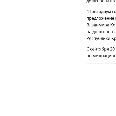
должности по
"Президиум г
предложение 
Владимира Ко
на должность 
Республики К
С сентября 20
по межнацио