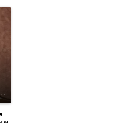
е
емой