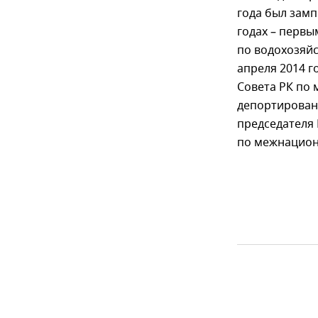
года был замп
годах – первы
по водохозяй
апреля 2014 г
Совета РК по
депортированн
председателя
по межнацио