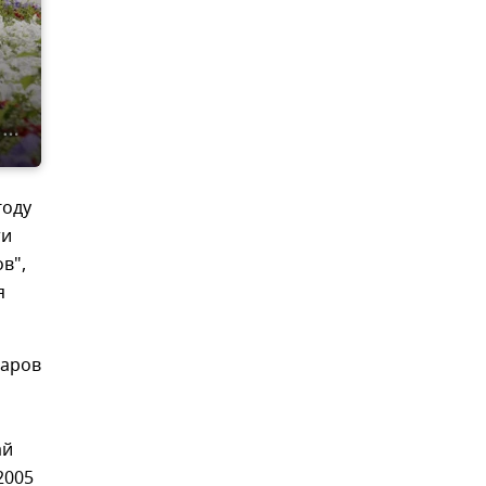
году
ти
в",
я
фаров
ай
2005