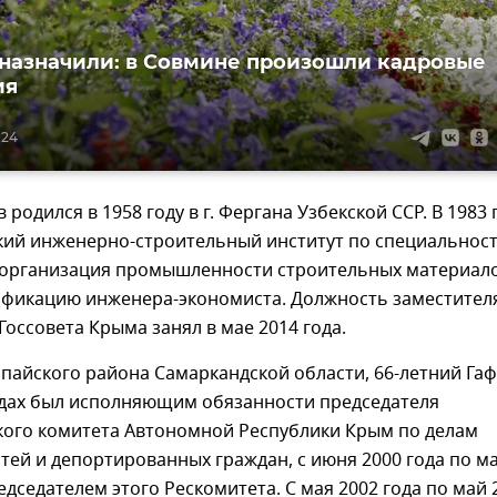
назначили: в Совмине произошли кадровые
ия
:24
родился в 1958 году в г. Фергана Узбекской ССР. В 1983 
кий инженерно-строительный институт по специальнос
 организация промышленности строительных материало
ификацию инженера-экономиста. Должность заместител
Госсовета Крыма занял в мае 2014 года.
пайского района Самаркандской области, 66-летний Га
годах был исполняющим обязанности председателя
кого комитета Автономной Республики Крым по делам
ей и депортированных граждан, с июня 2000 года по м
редседателем этого Рескомитета. С мая 2002 года по май 