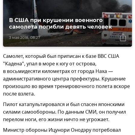
В США при крушении военного
самолета погибли девять человек
3 мая 2018, 08:27
Самолет, который был приписан к базе ВВС США
"Кадена", упал в море к югу от острова,
в восьмидесяти километрах от города Наха —
административного центра префектуры. Крушение
произошло во время тренировочного полета вскоре
после взлета.
Пилот катапультировался и был спасен японскими
силами самообороны. По данным СМИ, он получил
перелом ноги, его жизни ничто не угрожает.
Министр обороны Ицунори Онодэру потребовал