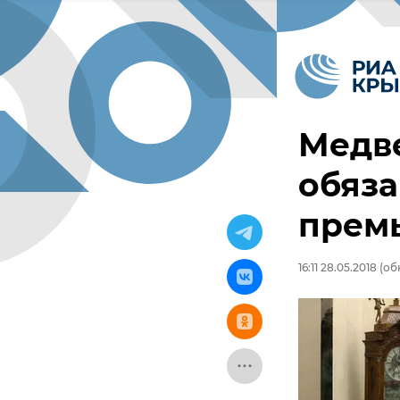
Медв
обяза
прем
16:11 28.05.2018
(обн