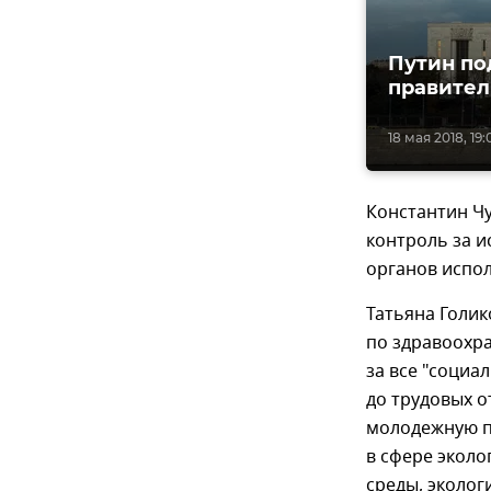
Путин по
правител
18 мая 2018, 19:
Константин Ч
контроль за 
органов испол
Татьяна Голик
по здравоохра
за все "социа
до трудовых о
молодежную по
в сфере эколо
среды, эколог