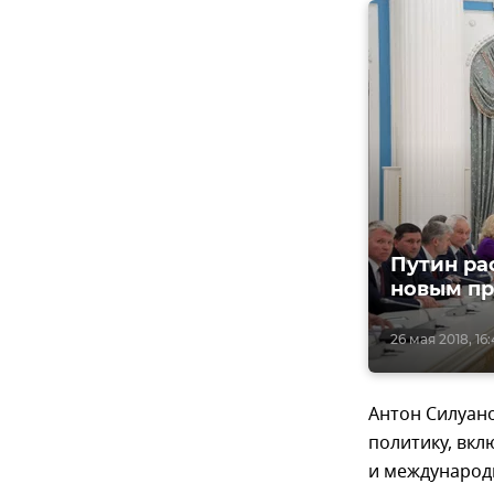
Путин ра
новым пр
26 мая 2018, 16
Антон Силуан
политику, вкл
и международ