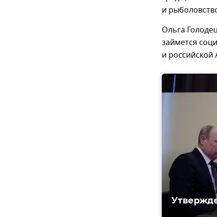
и рыболовств
Ольга Голодец
займется соц
и российской 
Утвержде