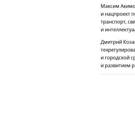
Максим Акимо
и нацпроект п
транспорт, св
и интеллекту
Дмитрий Козак
техрегулирова
и городской 
и развитием р