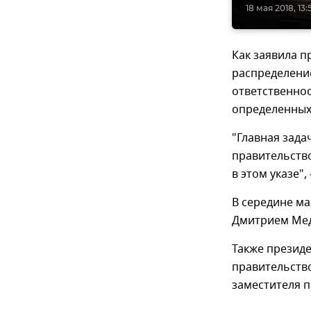
18 мая 2018, 13:
Как заявила п
распределени
ответственно
определенных 
"Главная зада
правительство
в этом указе",
В середине м
Дмитрием Мед
Также президе
правительств
заместителя п