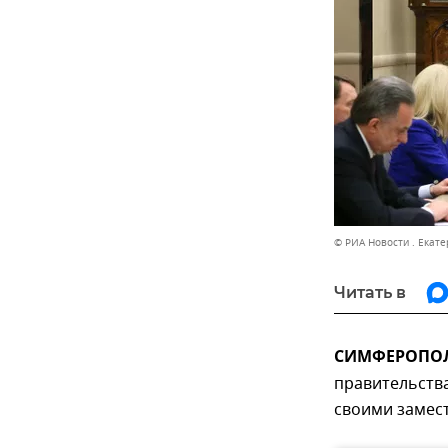
© РИА Новости . Екат
Читать в
СИМФЕРОПОЛЬ
правительств
своими замес