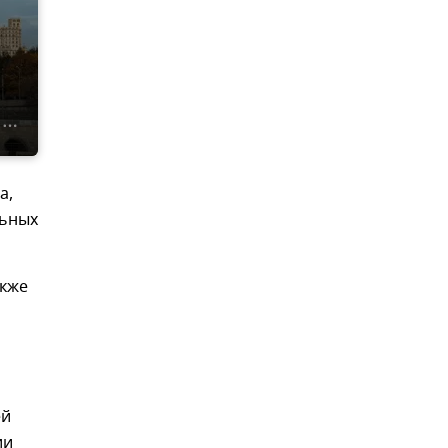
а,
льных
акже
а
ей
ии