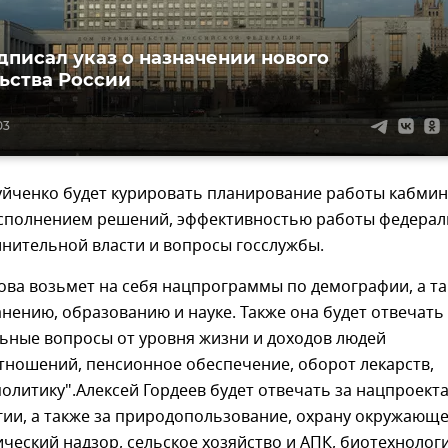
дписал указ о назначении нового
ьства России
03
уйченко будет курировать планирование работы кабмин
исполнением решений, эффективностью работы федера
нительной власти и вопросы госслужбы.
ова возьмет на себя нацпрограммы по демографии, а т
нению, образованию и науке. Также она будет отвечать
льные вопросы от уровня жизни и доходов людей
тношений, пенсионное обеспечение, оборот лекарств,
литику".Алексей Гордеев будет отвечать за нацпроект
гии, а также за природопользование, охрану окружающ
ический надзор, сельское хозяйство и АПК, биотехнолог