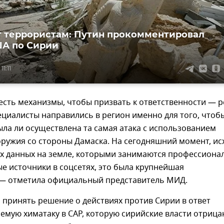
 террористам: Путин прокомментировал
А по Сирии
1:11
(есть механизмы, чтобы призвать к ответственности — ре
ециалисты направились в регион именно для того, чтоб
ыла ли осуществлена та самая атака с использованием
ружия со стороны Дамаска. На сегодняшний момент, ис
их данных на земле, которыми занимаются профессиона
е источники в соцсетях, это была крупнейшая
 — отметила официальный представитель МИД.
 принять решение о действиях против Сирии в ответ
емую химатаку в САР, которую сирийские власти отрица