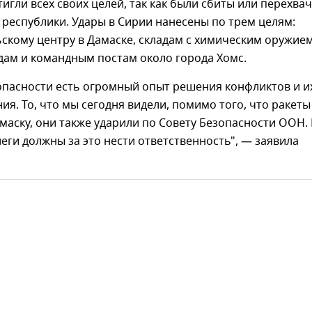
тигли всех своих целей, так как были сбиты или перехва
республики. Удары в Сирии нанесены по трем целям:
скому центру в Дамаске, складам с химическим оружием
дам и командным постам около города Хомс.
опасности есть огромный опыт решения конфликтов и и
я. То, что мы сегодня видели, помимо того, что ракеты
маску, они также ударили по Совету Безопасности ООН.
еги должны за это нести ответственность", — заявила