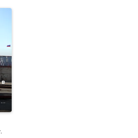
 в
и
.