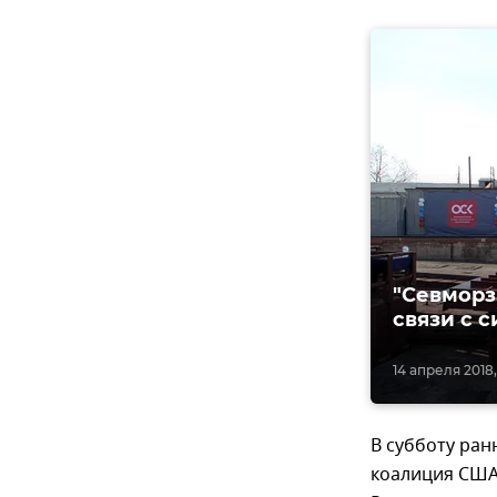
"Севморз
связи с 
14 апреля 2018,
В субботу ра
коалиция США,