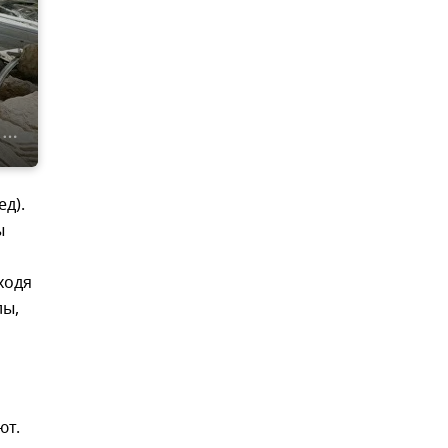
д).
ы
ходя
лы,
ют.