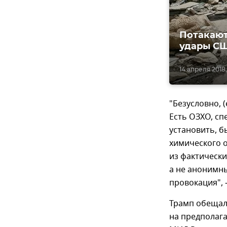
Потакают
удары СШ
14 апреля 2018, 1
"Безусловно, 
Есть ОЗХО, сп
установить, б
химического о
из фактическ
а не анонимны
провокация",
Трамп обещал
на предполага