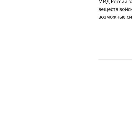
МИД России з
веществ войс
возможные си