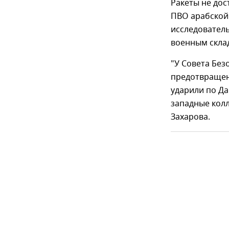
Ракеты не дос
ПВО арабской 
исследователь
военным скла
"У Совета Без
предотвращени
ударили по Да
западные колл
Захарова.