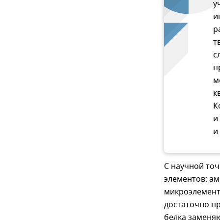
у
и
р
т
с
п
м
к
К
и
и
С научной то
элементов: ам
микроэлемент
достаточно пр
белка заменяю