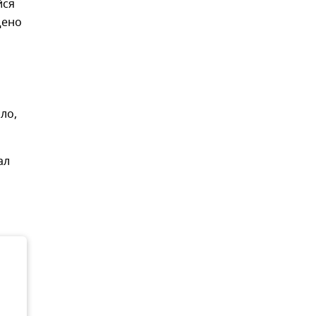
йся
щено
ло,
ал