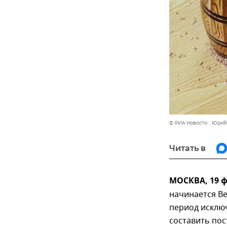
© РИА Новости . Юрий
Читать в
МОСКВА, 19 
начинается В
период исключ
составить пос