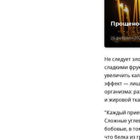
Прощеное
26 февраля 202
Не следует зл
сладкими фру
увеличить ка
эффект — лиш
организма: р
и жировой тка
"Каждый прие
Сложные углев
бобовые, в том
что белка из 