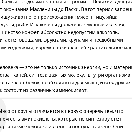
т. Самый продолжительный и строгий — Великий, длящи
т окончания Масленицы до Пасхи. В этот период запре
ищу животного происхождения: мясо, птицу, яйца,
дукты, рыбу. Исключены дрожжевые мучные изделия,
ьшинство конфет, абсолютно недопустим алкоголь.
итается овощами, фруктами, крупами и несдобными
и изделиями, изредка позволяя себе растительное мас
еловека — это не только источник энергии, но и матери
ства тканей, синтеза важных молекул внутри организма.
оставляют белок, необходимый для мышц и всех других
ок состоит из различных аминокислот.
Мясо от крупы отличается в первую очередь тем, что
 нем есть аминокислоты, которые не синтезируются
 организме человека и должны поступать извне. Они