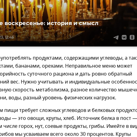
 воскресенье: история и смысл
3, 12:46
оупотреблять продуктами, содержащими углеводы, а та
ктами, бананами, орехами. Неправильное меню может
лорийность суточного рациона и дать ровно обратный
ний вес. Нужно учитывать и индивидуальные особенно
азную скорость метаболизма, разное количество мышеч
ни, воды, разный уровень физических нагрузок.
м пищи требует сложных углеводов и белковых продукто
оды — это овощи, крупы, хлеб. Источник белка в пост —
 числе горох, нут, соевые продукты, грибы. Имейте в вид
грибов мы усваиваем всего около 30 процентов. Крупы