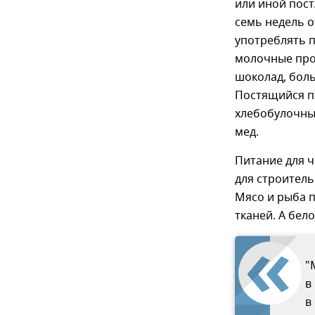
или иной пос
семь недель о
употреблять п
молочные про
шоколад, бол
Постящийся п
хлебобулочным
мед.
Питание для ч
для строитель
Мясо и рыба п
тканей. А бел
"
в
в