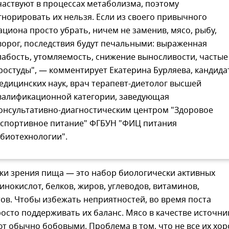
частвуют в процессах метаболизма, поэтому
гнорировать их нельзя. Если из своего привычного
ациона просто убрать, ничем не заменив, мясо, рыбу,
ворог, последствия будут печальными: выраженная
лабость, утомляемость, снижение выносливости, частые
ростуды", — комментирует Екатерина Бурляева, кандида
едицинских наук, врач терапевт-диетолог высшей
валификационной категории, заведующая
онсультативно-диагностическим центром "Здоровое
 спортивное питание" ФГБУН "ФИЦ питания
 биотехнологии".
чки зрения пища — это набор биологически активных
инокислот, белков, жиров, углеводов, витаминов,
ов. Чтобы избежать неприятностей, во время поста
осто поддерживать их баланс. Мясо в качестве источни
т обычно бобовыми. Проблема в том, что не все их хо