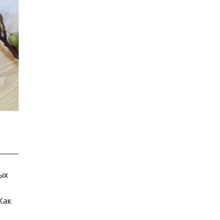
ых
Как