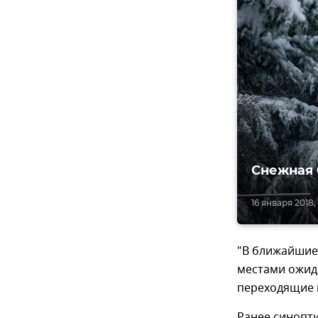
Снежная 
16 января 2018, 
"В ближайшие 
местами ожида
переходящие 
Ранее синопти