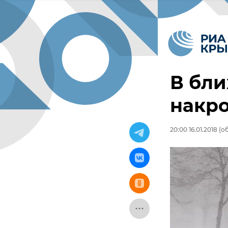
В бл
накро
20:00 16.01.2018
(об