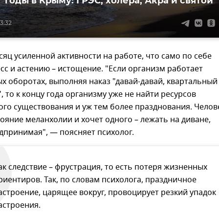
 годы в Крыму: ГРЭС, холера, Акра и святой
13:32
яц усиленной активности на работе, что само по себе
сс и астению – истощение. "Если организм работает
 оборотах, выполняя наказ "давай-давай, квартальный
", то к концу года организму уже не найти ресурсов
го существования и уж тем более празднования. Челов
тояние меланхолии и хочет одного – лежать на диване,
дпринимая", — поясняет психолог.
ак следствие – фрустрация, то есть потеря жизненных
риентиров. Так, по словам психолога, праздничное
астроение, царящее вокруг, провоцирует резкий упадок
астроения.