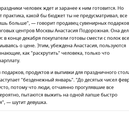
раздники человек ждет и заранее к ним готовится. Но
т практика, какой бы бюджет ты не предусматривал, все
ишь больше", — говорит продавец сувенирных подарко
рговых центров Москвы Анастасия Подорожная. Она дел
 в конце декабря покупатели готовы смести с полок все
мываясь о цене. Этим, убеждена Анастасия, пользуются
знающие, как "раскрутить" человека, только что
арплату.
 подарков, продуктов и выпивки для праздничного стол
наступает "безденежный январь". "До десятых чисел фев
усто, потому что люди, отчаянно прогулявшие все
вероятно, пытаются выжить на одной лапше быстро
", — шутит девушка.