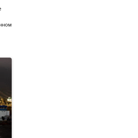
е
енном