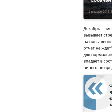
"Собачьи"
2 января 2018, 
Декабрь — мес
вызывает стре
на повышенных
отчет не ждет
для нормально
впадает в сос
ничего не пре
К
о
н
н