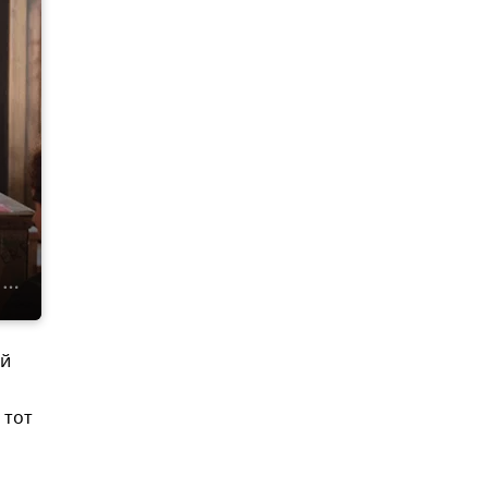
ей
и
 тот