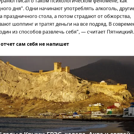
ранкл писал о таком психологическом феномене, как
ного дня". Одни начинают употреблять алкоголь, други
за праздничного стола, а потом страдают от обжорства,
вают шоппинг и тратят деньги на все подряд. В соврем
один из способов развлечь себя", — считает Пятницкий.
отчет сам себя не напишет