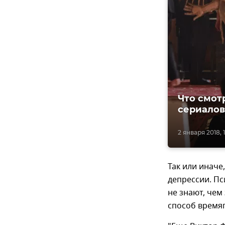
Что смот
сериалов
2 января 2018, 
Так или иначе
депрессии. Пс
не знают, чем
способ времяп