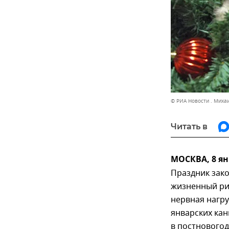
© РИА Новости . Миха
Читать в
МОСКВА, 8 ян
Праздник зако
жизненный рит
нервная нагру
январских ка
в постновогод