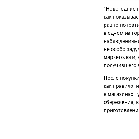
"Новогодние п
как показывае
равно потрат
в одном из то
наблюдениями:
не особо заду
маркетологи, 
получившего з
После покупки
как правило, 
в магазинах п
сбережения, 
приготовления