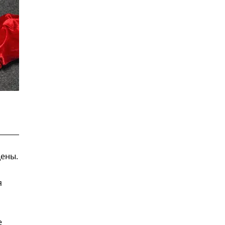
дены.
я
е