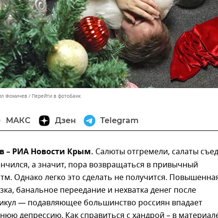
ил Фомичев
Перейти в фотобанк
МАКС
Дзен
Telegram
в – РИА Новости Крым.
Салюты отгремели, салаты съе
нчился, а значит, пора возвращаться в привычный
м. Однако легко это сделать не получится. Повышенна
зка, банальное переедание и нехватка денег после
никул — подавляющее большинство россиян впадает
нюю депрессию. Как справиться с хандрой – в материал