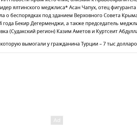
лидер ялтинского меджлиса* Асан Чапух, отец фигуранта
ла о беспорядках под зданием Верховного Совета Крым
4 года Бекир Дегерменджи, а также председатель меджл
вка (Судакский регион) Казим Аметов и Куртсеит Абдулл
 которую вымогали у гражданина Турции – 7 тыс долларо