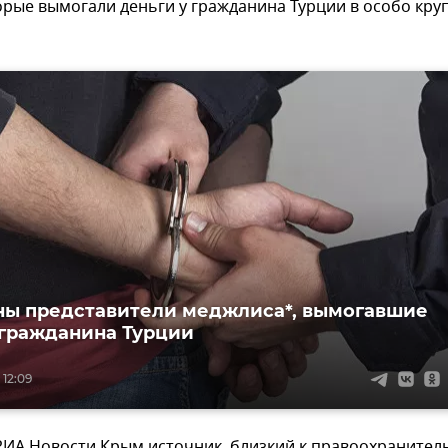
орые вымогали деньги у гражданина Турции в особо кр
ы представители меджлиса*, вымогавшие
 гражданина Турции
 12:09
РИА Новости Крым источник, близкий к правоохраните