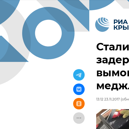
Стали
заде
вымо
медж
13:12 23.11.2017
(обно