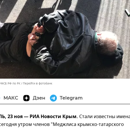
УФСБ РФ по РК
Перейти в фотобанк
МАКС
Дзен
Telegram
, 23 ноя — РИА Новости Крым.
Стали известны имен
сегодня утром членов "Меджлиса крымско-татарского