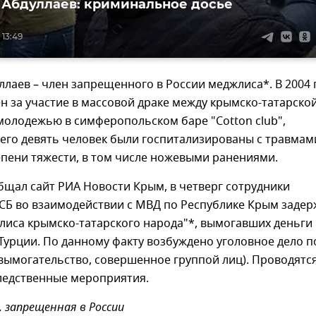
 Абдуллаев: криминальное досье
 13:49
ллаев – член запрещенного в России меджлиса*. В 2004 
н за участие в массовой драке между крымско-татарско
молодежью в симферопольском баре "Cotton club",
чего девять человек были госпитализированы с травмам
пени тяжести, в том числе ножевыми ранениями.
бщал сайт РИА Новости Крым, в четверг сотрудники
СБ во взаимодействии с МВД по Республике Крым заде
лиса крымско-татарского народа"*, вымогавших деньги
Турции. По данному факту возбуждено уголовное дело по
 (вымогательство, совершенное группой лиц). Проводятс
ледственные мероприятия.
, запрещенная в России