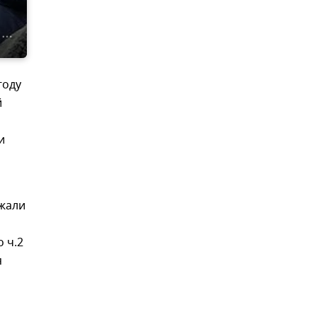
году
й
и
ржали
 ч.2
я