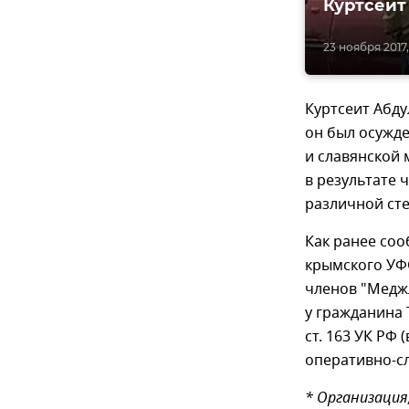
Куртсеит
23 ноября 2017,
Куртсеит Абду
он был осужде
и славянской 
в результате 
различной сте
Как ранее соо
крымского УФ
членов "Медж
у гражданина 
ст. 163 УК РФ
оперативно-с
* Организация