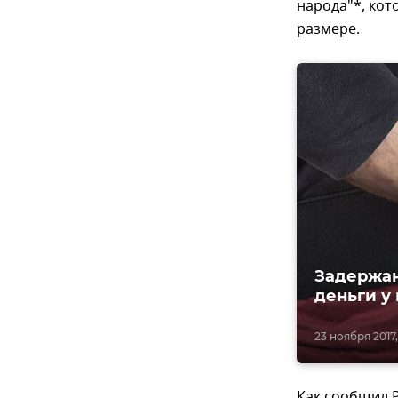
народа"*, кот
размере.
Задержан
деньги у
23 ноября 2017,
Как сообщил 